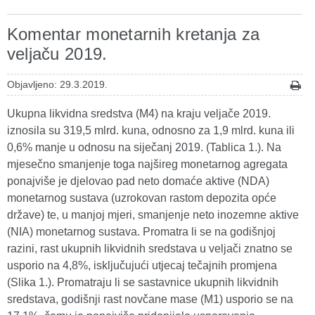
Komentar monetarnih kretanja za
veljaču 2019.
Objavljeno: 29.3.2019.
Ukupna likvidna sredstva (M4) na kraju veljače 2019.
iznosila su 319,5 mlrd. kuna, odnosno za 1,9 mlrd. kuna ili
0,6% manje u odnosu na siječanj 2019. (Tablica 1.). Na
mjesečno smanjenje toga najšireg monetarnog agregata
ponajviše je djelovao pad neto domaće aktive (NDA)
monetarnog sustava (uzrokovan rastom depozita opće
države) te, u manjoj mjeri, smanjenje neto inozemne aktive
(NIA) monetarnog sustava. Promatra li se na godišnjoj
razini, rast ukupnih likvidnih sredstava u veljači znatno se
usporio na 4,8%, isključujući utjecaj tečajnih promjena
(Slika 1.). Promatraju li se sastavnice ukupnih likvidnih
sredstava, godišnji rast novčane mase (M1) usporio se na