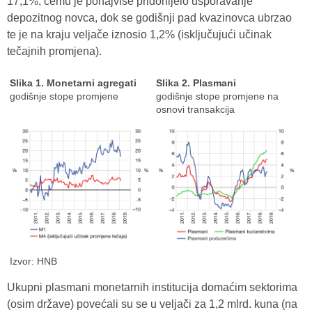
17,1%, čemu je ponajviše pridonijelo usporavanje
depozitnog novca, dok se godišnji pad kvazinovca ubrzao
te je na kraju veljače iznosio 1,2% (isključujući učinak
tečajnih promjena).
Slika 1. Monetarni agregati
Slika 2. Plasmani
godišnje stope promjene
godišnje stope promjene na
osnovi transakcija
Izvor: HNB
Ukupni plasmani monetarnih institucija domaćim sektorima
(osim države) povećali su se u veljači za 1,2 mlrd. kuna (na