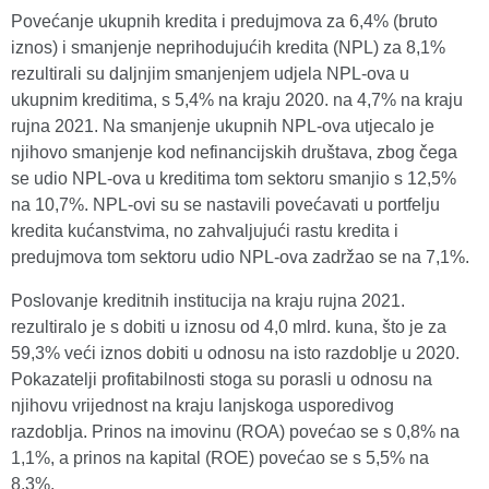
Povećanje ukupnih kredita i predujmova za 6,4% (bruto
iznos) i smanjenje neprihodujućih kredita (NPL) za 8,1%
rezultirali su daljnjim smanjenjem udjela NPL-ova u
ukupnim kreditima, s 5,4% na kraju 2020. na 4,7% na kraju
rujna 2021. Na smanjenje ukupnih NPL-ova utjecalo je
njihovo smanjenje kod nefinancijskih društava, zbog čega
se udio NPL-ova u kreditima tom sektoru smanjio s 12,5%
na 10,7%. NPL-ovi su se nastavili povećavati u portfelju
kredita kućanstvima, no zahvaljujući rastu kredita i
predujmova tom sektoru udio NPL-ova zadržao se na 7,1%.
Poslovanje kreditnih institucija na kraju rujna 2021.
rezultiralo je s dobiti u iznosu od 4,0 mlrd. kuna, što je za
59,3% veći iznos dobiti u odnosu na isto razdoblje u 2020.
Pokazatelji profitabilnosti stoga su porasli u odnosu na
njihovu vrijednost na kraju lanjskoga usporedivog
razdoblja. Prinos na imovinu (ROA) povećao se s 0,8% na
1,1%, a prinos na kapital (ROE) povećao se s 5,5% na
8,3%.