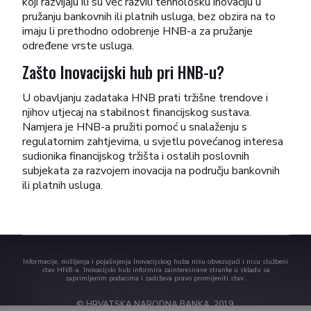
koji razvijaju ili su već razvili tehnološku inovaciju u
pružanju bankovnih ili platnih usluga, bez obzira na to
imaju li prethodno odobrenje HNB-a za pružanje
određene vrste usluga.
Zašto Inovacijski hub pri HNB-u?
U obavljanju zadataka HNB prati tržišne trendove i
njihov utjecaj na stabilnost financijskog sustava.
Namjera je HNB-a pružiti pomoć u snalaženju s
regulatornim zahtjevima, u svjetlu povećanog interesa
sudionika financijskog tržišta i ostalih poslovnih
subjekata za razvojem inovacija na području bankovnih
ili platnih usluga.
Informacije, mišljenja i pojašnjenja Inovacijskog huba nisu obvezujući i nisu službeni
stav HNB-a. Inovacijski hub informira zainteresirane stranke u skladu sa
zaprimljenim podacima i zadržava pravo promijeniti stav.
© HRVATSKA NARODNA BANKA, 2019.