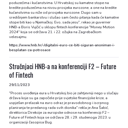
poduzećima i kućanstvima. U Hrvatskoj su kamatne stope na
kredite poduzećima na nivou prosjeka eurozone, a one na kredite
kućanstvima su niže od prosjeka eurozone. Dugo sam u
središnjem bankarstvu i slušao sam često pitanja kada će kamatne
stope biti kao u Njemačkoj. Evo, sada jesu", rekao je guverner
HNB-a Boris Vujčić u sklopu fintech konferencije "Money Motion
2024" koja se održava 21. i 22. ožujka na Zagrebačkom
velesajmu.
https://www.hnb.hr/-/digitalni-euro-ce-biti-siguran-anoniman-i-
besplatan-za-potrosace
Stručnjaci HNB-a na konferenciji F2 – Future
of Fintech
29/11/2023
"Proces uvođenja eura u Hrvatskoj bio je zahtjevniji nego u slučaju
država koje su ga započele prije svjetske financijske krize, a
uspješan prelazak na euro odraz je pravodobnog i iscrpnog
planiranja te predanog rada svih dionika" rekla je Ana Šabić,
direktorica Direkcije za europske odnose na konferenciji F2 –
Future of Fintech koja se održava 28. i 29. studenoga 2023. u
organizaciji časopisa Bug.