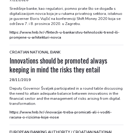
7/12/2020
Središnje banke, kao regulatori, pomno prate što se događa s
digitalizacijom novca koja je u rukama privatnog sektora, istaknuo
je guverner Boris Vujčić na konferenciji Shift Money 2020 koja se
održava 7. i 8. prosinca 2020. u Zagrebu.
https://www.hnb.hr/-/fintech-u-bankarstvu-tehnoloski-trend-ili-
promjene-u-arhitekturi-novca
CROATIAN NATIONAL BANK
Innovations should be promoted always
keeping in mind the risks they entail
28/11/2019
Deputy Governor Švaljek participated in a round table discussing
the need to attain adequate balance between innovations in the
financial sector and the management of risks arising from digital
transformation.
https://www.hnb.hr/-/inovacije-treba-promicati-ali-i-voditi-
racuna-o-rizicima-koje-nose
EUROPEAN BANKING AUTHORITY / CROATIAN NATIONAL