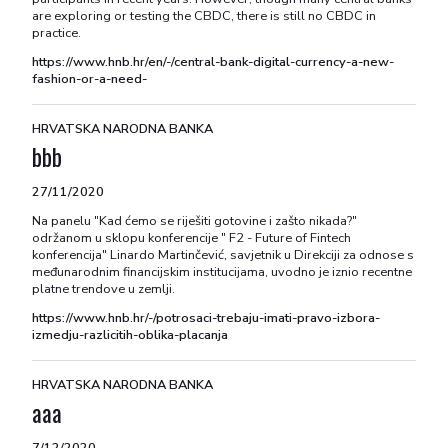
are exploring or testing the CBDC, there is still no CBDC in
practice.
https://www.hnb.hr/en/-/central-bank-digital-currency-a-new-
fashion-or-a-need-
HRVATSKA NARODNA BANKA
bbb
27/11/2020
Na panelu "Kad ćemo se riješiti gotovine i zašto nikada?"
održanom u sklopu konferencije " F2 - Future of Fintech
konferencija" Linardo Martinčević, savjetnik u Direkciji za odnose s
međunarodnim financijskim institucijama, uvodno je iznio recentne
platne trendove u zemlji.
https://www.hnb.hr/-/potrosaci-trebaju-imati-pravo-izbora-
izmedju-razlicitih-oblika-placanja
HRVATSKA NARODNA BANKA
aaa