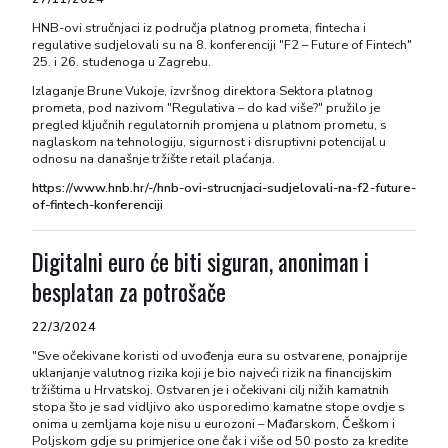
HNB-ovi stručnjaci iz područja platnog prometa, fintecha i
regulative sudjelovali su na 8. konferenciji "F2 – Future of Fintech"
25. i 26. studenoga u Zagrebu.
Izlaganje Brune Vukoje, izvršnog direktora Sektora platnog
prometa, pod nazivom "Regulativa – do kad više?" pružilo je
pregled ključnih regulatornih promjena u platnom prometu, s
naglaskom na tehnologiju, sigurnost i disruptivni potencijal u
odnosu na današnje tržište retail plaćanja.
https://www.hnb.hr/-/hnb-ovi-strucnjaci-sudjelovali-na-f2-future-
of-fintech-konferenciji
Digitalni euro će biti siguran, anoniman i
besplatan za potrošače
22/3/2024
"Sve očekivane koristi od uvođenja eura su ostvarene, ponajprije
uklanjanje valutnog rizika koji je bio najveći rizik na financijskim
tržištima u Hrvatskoj. Ostvaren je i očekivani cilj nižih kamatnih
stopa što je sad vidljivo ako usporedimo kamatne stope ovdje s
onima u zemljama koje nisu u eurozoni – Mađarskom, Češkom i
Poljskom gdje su primjerice one čak i više od 50 posto za kredite