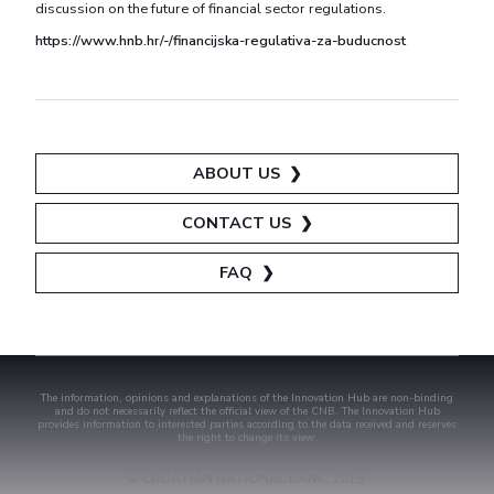
discussion on the future of financial sector regulations.
https://www.hnb.hr/-/financijska-regulativa-za-buducnost
ABOUT US ❯
CONTACT US ❯
FAQ ❯
The information, opinions and explanations of the Innovation Hub are non-binding
and do not necessarily reflect the official view of the CNB. The Innovation Hub
provides information to interested parties according to the data received and reserves
the right to change its view.
© CROATIAN NATIONAL BANK, 2019.