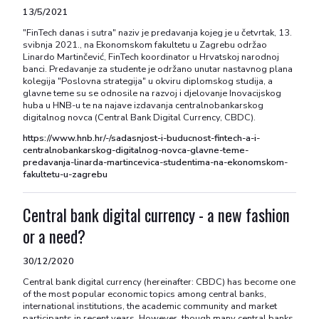
13/5/2021
"FinTech danas i sutra" naziv je predavanja kojeg je u četvrtak, 13.
svibnja 2021., na Ekonomskom fakultetu u Zagrebu održao
Linardo Martinčević, FinTech koordinator u Hrvatskoj narodnoj
banci. Predavanje za studente je održano unutar nastavnog plana
kolegija "Poslovna strategija" u okviru diplomskog studija, a
glavne teme su se odnosile na razvoj i djelovanje Inovacijskog
huba u HNB-u te na najave izdavanja centralnobankarskog
digitalnog novca (Central Bank Digital Currency, CBDC).
https://www.hnb.hr/-/sadasnjost-i-buducnost-fintech-a-i-
centralnobankarskog-digitalnog-novca-glavne-teme-
predavanja-linarda-martincevica-studentima-na-ekonomskom-
fakultetu-u-zagrebu
Central bank digital currency - a new fashion
or a need?
30/12/2020
Central bank digital currency (hereinafter: CBDC) has become one
of the most popular economic topics among central banks,
international institutions, the academic community and market
participants in recent years. However, though many central banks