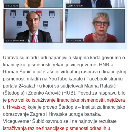
Upravo su mladi ljudi najranjivija skupina kada govorimo o
financijskoj pismenosti, rekao je viceguverner HNB-a
Roman Šubić u jučerašnjoj virtualnoj raspravi o financijskoj
pismenosti mladih na YouTube kanalu i Facebook stranici
portala 24sata.hr u kojoj su sudjelovali Marina Ralašić
(Štedopis) i Zdenko Adrović (HUB). Povod za raspravu bilo
je
prvo veliko istraživanje financijske pismenosti tinejdžera
u Hrvatskoj
koje je proveo Štedopis – Institut za financijsko
obrazovanje Zagreb i Hrvatska udruga banaka.
Viceguverner Šubić osvrnuo se i na najnovije rezultate
istraživanja razine financijske pismenosti odraslih u