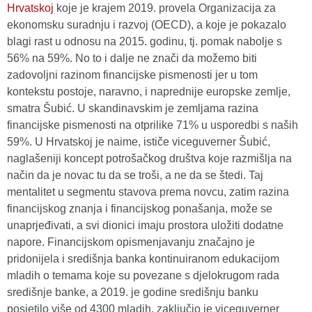
Hrvatskoj
koje je krajem 2019. provela Organizacija za
ekonomsku suradnju i razvoj (OECD), a koje je pokazalo
blagi rast u odnosu na 2015. godinu, tj. pomak nabolje s
56% na 59%. No to i dalje ne znači da možemo biti
zadovoljni razinom financijske pismenosti jer u tom
kontekstu postoje, naravno, i naprednije europske zemlje,
smatra Šubić. U skandinavskim je zemljama razina
financijske pismenosti na otprilike 71% u usporedbi s naših
59%. U Hrvatskoj je naime, ističe viceguverner Šubić,
naglašeniji koncept potrošačkog društva koje razmišlja na
način da je novac tu da se troši, a ne da se štedi. Taj
mentalitet u segmentu stavova prema novcu, zatim razina
financijskog znanja i financijskog ponašanja, može se
unaprjeđivati, a svi dionici imaju prostora uložiti dodatne
napore. Financijskom opismenjavanju značajno je
pridonijela i središnja banka kontinuiranom edukacijom
mladih o temama koje su povezane s djelokrugom rada
središnje banke, a 2019. je godine središnju banku
posjetilo više od 4300 mladih, zaključio je viceguverner