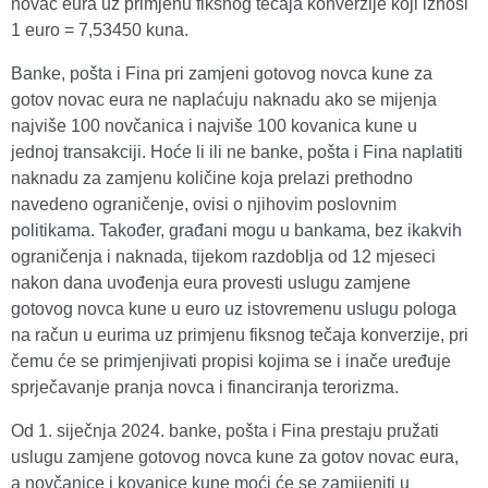
novac eura uz primjenu fiksnog tečaja konverzije koji iznosi
1 euro = 7,53450 kuna.
Banke, pošta i Fina pri zamjeni gotovog novca kune za
gotov novac eura ne naplaćuju naknadu ako se mijenja
najviše 100 novčanica i najviše 100 kovanica kune u
jednoj transakciji. Hoće li ili ne banke, pošta i Fina naplatiti
naknadu za zamjenu količine koja prelazi prethodno
navedeno ograničenje, ovisi o njihovim poslovnim
politikama. Također, građani mogu u bankama, bez ikakvih
ograničenja i naknada, tijekom razdoblja od 12 mjeseci
nakon dana uvođenja eura provesti uslugu zamjene
gotovog novca kune u euro uz istovremenu uslugu pologa
na račun u eurima uz primjenu fiksnog tečaja konverzije, pri
čemu će se primjenjivati propisi kojima se i inače uređuje
sprječavanje pranja novca i financiranja terorizma.
Od 1. siječnja 2024. banke, pošta i Fina prestaju pružati
uslugu zamjene gotovog novca kune za gotov novac eura,
a novčanice i kovanice kune moći će se zamijeniti u