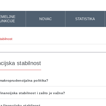
EMELJNE
NOVAC
STATISTIKA
UNKCIJE
tabilnost
cijska stabilnost
 makroprudencijalna politika?
financijska stabilnost i zašto je važna?
za financijsku stabilnost