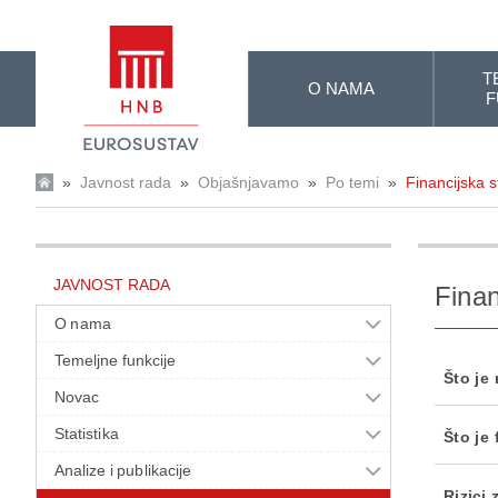
Skip to Main Content
T
O NAMA
F
»
Javnost rada
»
Objašnjavamo
»
Po temi
»
Financijska s
JAVNOST RADA
Finan
O nama
Temeljne funkcije
Što je
Novac
Statistika
Što je 
Analize i publikacije
Rizici 