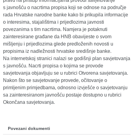
pravu na pristup informacijama provodi savjetovanje
s javnošću o nacrtima propisa koji se odnose na područje
rada Hrvatske narodne banke kako bi prikupila informacije
o interesima, stajalištima i prijedlozima javnosti
povezanima s tim nacrtima. Namjera je potaknuti
zainteresirane građane da HNB obavijeste o svom
mišljenju i prijedlozima glede predloženih novosti u
propisima iz nadležnosti hrvatske središnje banke.
Na internetskoj stranici nalazi se godišnji plan savjetovanja
s javnošću. Nacrti propisa o kojima se provode
savjetovanja objavljuju se u rubrici Otvorena savjetovanja.
Nakon što se savjetovanje provede, očitovanje o
primljenim primjedbama, odnosno izvješće o savjetovanju
sa zainteresiranom javnošću postaje dostupno u rubrici
Okončana savjetovanja.
Povezani dokumenti