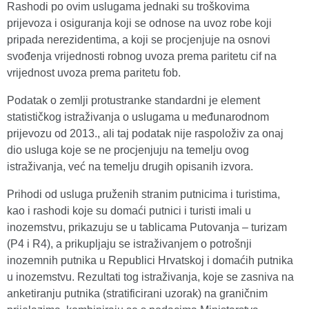
Rashodi po ovim uslugama jednaki su troškovima
prijevoza i osiguranja koji se odnose na uvoz robe koji
pripada nerezidentima, a koji se procjenjuje na osnovi
svođenja vrijednosti robnog uvoza prema paritetu cif na
vrijednost uvoza prema paritetu fob.
Podatak o zemlji protustranke standardni je element
statističkog istraživanja o uslugama u međunarodnom
prijevozu od 2013., ali taj podatak nije raspoloživ za onaj
dio usluga koje se ne procjenjuju na temelju ovog
istraživanja, već na temelju drugih opisanih izvora.
Prihodi od usluga pruženih stranim putnicima i turistima,
kao i rashodi koje su domaći putnici i turisti imali u
inozemstvu, prikazuju se u tablicama Putovanja – turizam
(P4 i R4), a prikupljaju se istraživanjem o potrošnji
inozemnih putnika u Republici Hrvatskoj i domaćih putnika
u inozemstvu. Rezultati tog istraživanja, koje se zasniva na
anketiranju putnika (stratificirani uzorak) na graničnim