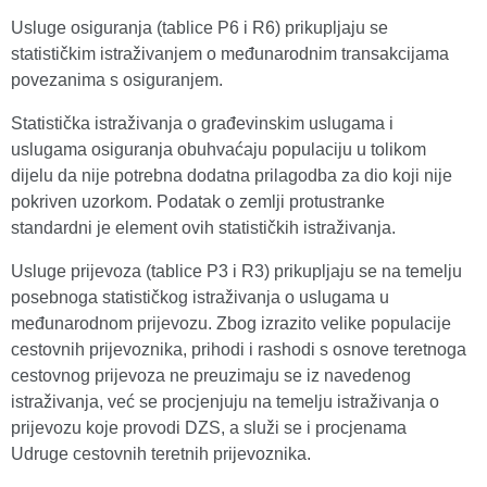
Usluge osiguranja (tablice P6 i R6) prikupljaju se
statističkim istraživanjem o međunarodnim transakcijama
povezanima s osiguranjem.
Statistička istraživanja o građevinskim uslugama i
uslugama osiguranja obuhvaćaju populaciju u tolikom
dijelu da nije potrebna dodatna prilagodba za dio koji nije
pokriven uzorkom. Podatak o zemlji protustranke
standardni je element ovih statističkih istraživanja.
Usluge prijevoza (tablice P3 i R3) prikupljaju se na temelju
posebnoga statističkog istraživanja o uslugama u
međunarodnom prijevozu. Zbog izrazito velike populacije
cestovnih prijevoznika, prihodi i rashodi s osnove teretnoga
cestovnog prijevoza ne preuzimaju se iz navedenog
istraživanja, već se procjenjuju na temelju istraživanja o
prijevozu koje provodi DZS, a služi se i procjenama
Udruge cestovnih teretnih prijevoznika.