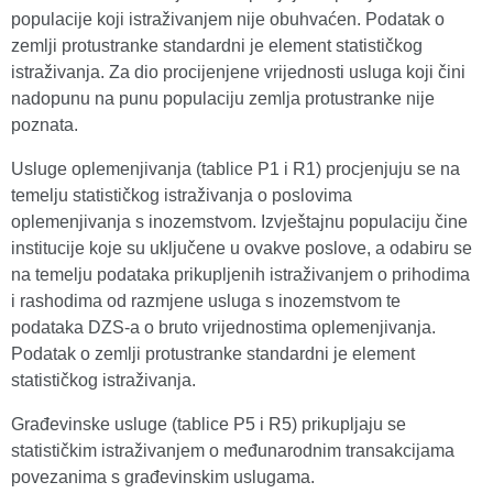
populacije koji istraživanjem nije obuhvaćen. Podatak o
zemlji protustranke standardni je element statističkog
istraživanja. Za dio procijenjene vrijednosti usluga koji čini
nadopunu na punu populaciju zemlja protustranke nije
poznata.
Usluge oplemenjivanja (tablice P1 i R1) procjenjuju se na
temelju statističkog istraživanja o poslovima
oplemenjivanja s inozemstvom. Izvještajnu populaciju čine
institucije koje su uključene u ovakve poslove, a odabiru se
na temelju podataka prikupljenih istraživanjem o prihodima
i rashodima od razmjene usluga s inozemstvom te
podataka DZS-a o bruto vrijednostima oplemenjivanja.
Podatak o zemlji protustranke standardni je element
statističkog istraživanja.
Građevinske usluge (tablice P5 i R5) prikupljaju se
statističkim istraživanjem o međunarodnim transakcijama
povezanima s građevinskim uslugama.