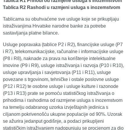
Tablica R1 Prihodi od razmjene usluga s inozemstvom
Tablica R2 Rashodi u razmjeni usluga s inozemstvom
Tablicama su obuhvaćene sve usluge koje se prikupljaju
istraživanjima Hrvatske narodne banke za potrebe
sastavljanja platne bilance.
Usluge popravaka (tablice P2 i R2), financijske usluge (P7
i R7), telekomunikacijske, računalne i informacijske usluge
(P8 i R8), naknade za prava na korištenje intelektualne
imovine (P9 i R9), usluge istraživanja i razvoja (P10 i R10),
usluge upravljanja i savjetovanja (P11 i R11), usluge
povezane s trgovinom, tehničke i ostale poslovne usluge
(P12 i R12) te osobne usluge i usluge kulture i razonode
(P13 i R13) prate se pomoću statističkog istraživanja o
prihodima i rashodima od razmjene usluga s inozemstvom
na temelju odabranog uzorka izvještajnih jedinica s
ciljanom pokrivenošću ukupne populacije od 90%. Uzorak
se ažurira jedanput godišnje, a podaci prikupljeni
statističkim istraživanjem nadopunjuju se procjenom za dio