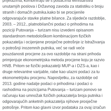
prijelazima, kombiniraju se s podacima Ministarstva
unutarnjih poslova i Državnog zavoda za statistiku o broju
stranih i domaćih putnika.kako bi se procijenile
odgovarajuće stavke platne bilance. Za sljedeće razdoblje,
2003. – 2012., platnobilančni podaci o prihodima na
poziciji Putovanja – turizam nisu izvedeni opisanom
standardnom metodološkom kombinacijom fizičkih
pokazatelja i ocijenjene prosječne potrošnje iz Istraživanja
o potrošnji inozemnih putnika, već se radi veće
pouzdanosti procjene za ovo razdoblje na strani prihoda
primjenjuje ekonometrijska metoda procjene koju je razvio
HNB. Pritom se fizički pokazatelji MUP-a i DZS-a, kao i
druge relevantne varijable, rabe kao ulazni podaci za tu
ekonometrijsku procjenu. Naposljetku, za razdoblje od
2013. godine nadalje podaci o prihodima i podaci o
rashodima na pozicijama Putovanja – turizam ponovo se
računaju kao umnožak fizičkih pokazatelja broja putnika i
odgovarajućih anketnih pokazatelja njihove prosječne
potrošnje. Pritom kao glavni izvor podataka za ovaj izračun