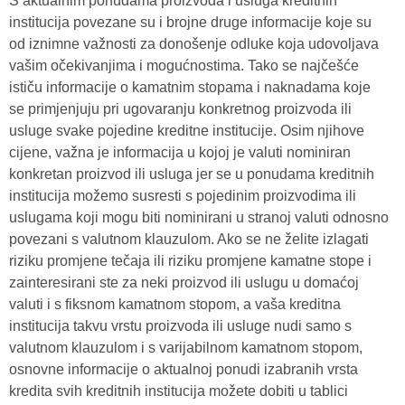
S aktualnim ponudama proizvoda i usluga kreditnih
institucija povezane su i brojne druge informacije koje su
od iznimne važnosti za donošenje odluke koja udovoljava
vašim očekivanjima i mogućnostima. Tako se najčešće
ističu informacije o kamatnim stopama i naknadama koje
se primjenjuju pri ugovaranju konkretnog proizvoda ili
usluge svake pojedine kreditne institucije. Osim njihove
cijene, važna je informacija u kojoj je valuti nominiran
konkretan proizvod ili usluga jer se u ponudama kreditnih
institucija možemo susresti s pojedinim proizvodima ili
uslugama koji mogu biti nominirani u stranoj valuti odnosno
povezani s valutnom klauzulom. Ako se ne želite izlagati
riziku promjene tečaja ili riziku promjene kamatne stope i
zainteresirani ste za neki proizvod ili uslugu u domaćoj
valuti i s fiksnom kamatnom stopom, a vaša kreditna
institucija takvu vrstu proizvoda ili usluge nudi samo s
valutnom klauzulom i s varijabilnom kamatnom stopom,
osnovne informacije o aktualnoj ponudi izabranih vrsta
kredita svih kreditnih institucija možete dobiti u tablici