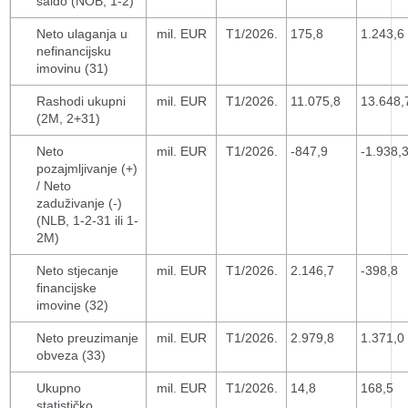
saldo (NOB, 1-2)
Neto ulaganja u
mil. EUR
T1/2026.
175,8
1.243,6
nefinancijsku
imovinu (31)
Rashodi ukupni
mil. EUR
T1/2026.
11.075,8
13.648,
(2M, 2+31)
Neto
mil. EUR
T1/2026.
-847,9
-1.938,
pozajmljivanje (+)
/ Neto
zaduživanje (-)
(NLB, 1-2-31 ili 1-
2M)
Neto stjecanje
mil. EUR
T1/2026.
2.146,7
-398,8
financijske
imovine (32)
Neto preuzimanje
mil. EUR
T1/2026.
2.979,8
1.371,0
obveza (33)
Ukupno
mil. EUR
T1/2026.
14,8
168,5
statističko