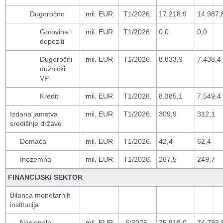
Dugoročno
mil. EUR
T1/2026.
17.218,9
14.987,
Gotovina i
mil. EUR
T1/2026.
0,0
0,0
depoziti
Dugoročni
mil. EUR
T1/2026.
8.833,9
7.438,4
dužnički
VP
Krediti
mil. EUR
T1/2026.
8.385,1
7.549,4
Izdana jamstva
mil. EUR
T1/2026.
309,9
312,1
središnje države
Domaća
mil. EUR
T1/2026.
42,4
62,4
Inozemna
mil. EUR
T1/2026.
267,5
249,7
FINANCIJSKI SEKTOR
Bilanca monetarnih
institucija
Nacionalni
mil. EUR
6/2026.
75.818,0
74.793,