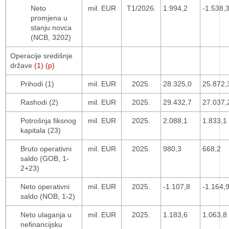
Neto
mil. EUR
T1/2026.
1.994,2
-1.538,
promjena u
stanju novca
(NCB, 3202)
Operacije središnje
države
(1) (p)
Prihodi (1)
mil. EUR
2025.
28.325,0
25.872,
Rashodi (2)
mil. EUR
2025.
29.432,7
27.037,
Potrošnja fiksnog
mil. EUR
2025.
2.088,1
1.833,1
kapitala (23)
Bruto operativni
mil. EUR
2025.
980,3
668,2
saldo (GOB, 1-
2+23)
Neto operativni
mil. EUR
2025.
-1.107,8
-1.164,
saldo (NOB, 1-2)
Neto ulaganja u
mil. EUR
2025.
1.183,6
1.063,8
nefinancijsku