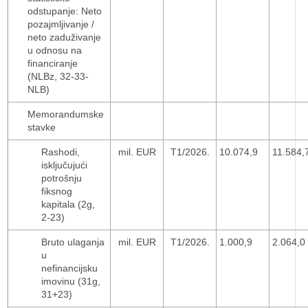
odstupanje: Neto
pozajmljivanje /
neto zaduživanje
u odnosu na
financiranje
(NLBz, 32-33-
NLB)
Memorandumske
stavke
Rashodi,
mil. EUR
T1/2026.
10.074,9
11.584,
isključujući
potrošnju
fiksnog
kapitala (2g,
2-23)
Bruto ulaganja
mil. EUR
T1/2026.
1.000,9
2.064,0
u
nefinancijsku
imovinu (31g,
31+23)