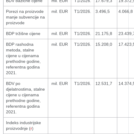
BDV bazične cijene
mil. EUR
T1/2026.
17.679,3
19.372,
Porezi na proizvode
mil. EUR
T1/2026.
3.496,5
4.066,8
manje subvencije na
proizvode
BDP tržišne cijene
mil. EUR
T1/2026.
21.175,8
23.439,
BDP rashodna
mil. EUR
T1/2026.
15.208,0
17.423,
metoda, stalne
cijene u cijenama
prethodne godine,
referentna godina
2021.
BDV po
mil. EUR
T1/2026.
12.531,7
14.374,
djelatnostima, stalne
cijene u cijenama
prethodne godine,
referentna godina
2021.
Indeks industrijske
proizvodnje (
r
)