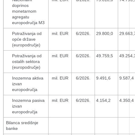
doprinos
monetarnom
agregatu
europodručja M3
Potraživanja od
mil. EUR
6/2026.
29.800,0
29.663,
opće države
(europodručje)
Potraživanja od
mil. EUR
6/2026.
49.759,5
49.254,
ostalih sektora
(europodručje)
Inozemna aktiva
mil. EUR
6/2026.
9.491,6
9.587,4
izvan
europodručja
Inozemna pasiva
mil. EUR
6/2026.
4.154,2
4.350,4
izvan
europodručja
Bilanca središnje
banke