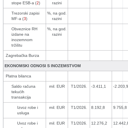
stope ESB-a (
2
)
razini
Trezorski zapisi
%, na god.
MF-a (
3
)
razini
Obveznice RH
%, na god.
izdane na
razini
inozemnom
tržištu
Zagrebačka Burza
EKONOMSKI ODNOSI S INOZEMSTVOM
Platna bilanca
Saldo računa
mil. EUR
T1/2026.
-3.411,1
-2.203,
tekućih
transakcija
Izvoz robe i
mil. EUR
T1/2026.
8.192,8
9.755,8
usluga
Uvoz robe i
mil. EUR
T1/2026.
12.276,2
12.442,