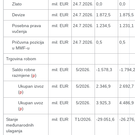
Zlato
mil. EUR
24.7.2026.
0,0
0,0
Devize
mil. EUR
24.7.2026.
1.872,5
1.875,5
Posebna prava
mil. EUR
24.7.2026.
1.234,5
1.231,1
vučenja
Pričuvna pozicija
mil. EUR
24.7.2026.
0,5
0,5
u MMF-u
Trgovina robom
Saldo robne
mil. EUR
5/2026.
-1.578,3
-1.794,
razmjene (
p
)
Ukupan izvoz
mil. EUR
5/2026.
2.346,9
2.692,7
(
p
)
Ukupan uvoz
mil. EUR
5/2026.
3.925,3
4.486,9
(
p
)
Stanje
mil. EUR
T1/2026.
-29.051,6
-26.276
međunarodnih
ulaganja