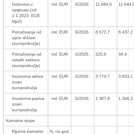
Gotovina u
mil. EUR
6/2026.
11.684,6
11.644,
optjecaju (od
1.1.2023. ECB
ključ)
Potraživanja od
mil. EUR
6/2026.
8.572,7
8.437,2
opće države
(europodručje)
Potraživanja od
mil. EUR
6/2026.
325,8
94,4
ostalih sektora
(europodručje)
Inozemna aktiva
mil. EUR
6/2026.
3.774,7
3.833,1
izvan
europodručja
Inozemna pasiva
mil. EUR
6/2026.
1.387,8
1.346,2
izvan
europodručja
Kamatne stope
Ključne kamatne
%, na god.