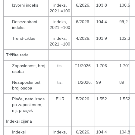
Izvorni indeks
indeks,
6/2026.
103,8
100,5
2021.=100
Desezonirani
indeks,
6/2026.
104,4
99,2
indeks
2021.=100
Trend-ciklus
indeks,
4/2026.
101,9
102,3
2021.=100
Tržište rada
Zaposlenost, broj
tis.
T1/2026.
1.706
1.701
osoba
Nezaposlenost,
tis.
T1/2026.
99
89
broj osoba
Plaće, neto iznos
EUR
5/2026.
1.552
1.552
po zaposlenom,
mj. prosjek
Indeksi cijena
Indeksi
indeks,
6/2026.
104,4
104,8