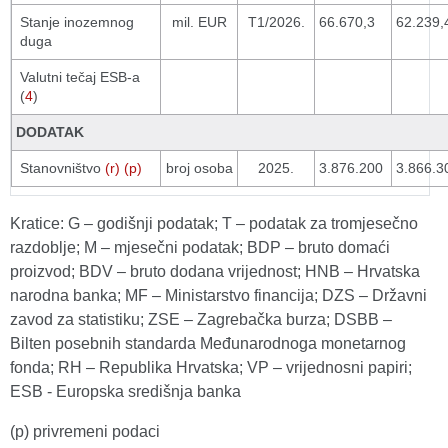
Stanje inozemnog
mil. EUR
T1/2026.
66.670,3
62.239,
duga
Valutni tečaj ESB-a
(
4
)
DODATAK
Stanovništvo
(r) (p)
broj osoba
2025.
3.876.200
3.866.3
Kratice: G – godišnji podatak; T – podatak za tromjesečno
razdoblje; M – mjesečni podatak; BDP – bruto domaći
proizvod; BDV – bruto dodana vrijednost; HNB – Hrvatska
narodna banka; MF – Ministarstvo financija; DZS – Državni
zavod za statistiku; ZSE – Zagrebačka burza; DSBB –
Bilten posebnih standarda Međunarodnoga monetarnog
fonda; RH – Republika Hrvatska; VP – vrijednosni papiri;
ESB - Europska središnja banka
(p) privremeni podaci