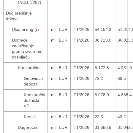
(NCB, 3202)
Dug središnje
države
Ukupni dug (
r
)
mil. EUR
T1/2026.
54.154,3
51.314,
Domaće
mil. EUR
T1/2026.
36.729,0
36.023,
zaduživanje
prema izvornom
dospijeću
Kratkoročno
mil. EUR
T1/2026.
5.172,5
4.981,0
Gotovina i
mil. EUR
T1/2026.
72,2
69,5
depoziti
Kratkoročni
mil. EUR
T1/2026.
5.078,0
4.868,4
dužnički
VP
Krediti
mil. EUR
T1/2026.
22,3
43,2
Dugoročno
mil. EUR
T1/2026.
31.556,5
31.042,