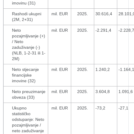
imovinu (31)
Rashodi ukupni
mil. EUR
2025.
30.616,4
28.101,
(2M, 2+31)
Neto
mil. EUR
2025.
-2.291,4
-2.228,
pozajmljivanje (+)
/ Neto
zaduživanje (-)
(NLB, 1-2-31 ili 1-
2M)
Neto stjecanje
mil. EUR
2025.
1.240,2
-1.164,
financijske
imovine (32)
Neto preuzimanje
mil. EUR
2025.
3.604,8
1.091,6
obveza (33)
Ukupno
mil. EUR
2025.
-73,2
-27,1
statističko
odstupanje: Neto
pozajmljivanje /
neto zaduživanje