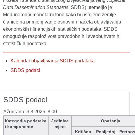
Posebni standard statističkog izvješćivanja (engl.
Special
Data Dissemination Standards
, SDDS) utemeljio je
Međunarodni monetarni fond kako bi usmjerio zemlje
članice na primjenjivanje osnovnih načela objavljivanja
ekonomskih i financijskih statističkih podataka. SDDS
omogućuje raspoloživost pravodobnih i sveobuhvatnih
statističkih podataka.
Kalendar objavljivanja SDDS podataka
SDDS podaci
SDDS podaci
Ažurirano: 3.8.2026. 8:00
Kategorija podataka
Jedinica
Opažanja
i komponente
mjere
Kritično
Posljednji
Pretpos