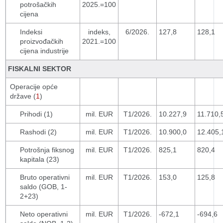
potrošačkih
2025.=100
cijena
Indeksi
indeks,
6/2026.
127,8
128,1
proizvođačkih
2021.=100
cijena industrije
FISKALNI SEKTOR
Operacije opće
države (
1
)
Prihodi (1)
mil. EUR
T1/2026.
10.227,9
11.710,
Rashodi (2)
mil. EUR
T1/2026.
10.900,0
12.405,
Potrošnja fiksnog
mil. EUR
T1/2026.
825,1
820,4
kapitala (23)
Bruto operativni
mil. EUR
T1/2026.
153,0
125,8
saldo (GOB, 1-
2+23)
Neto operativni
mil. EUR
T1/2026.
-672,1
-694,6