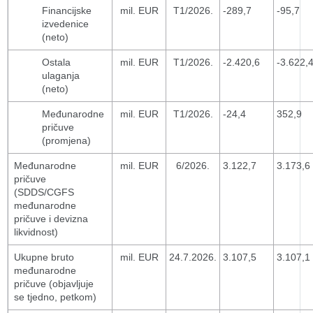
Financijske
mil. EUR
T1/2026.
-289,7
-95,7
izvedenice
(neto)
Ostala
mil. EUR
T1/2026.
-2.420,6
-3.622,
ulaganja
(neto)
Međunarodne
mil. EUR
T1/2026.
-24,4
352,9
pričuve
(promjena)
Međunarodne
mil. EUR
6/2026.
3.122,7
3.173,6
pričuve
(SDDS/CGFS
međunarodne
pričuve i devizna
likvidnost)
Ukupne bruto
mil. EUR
24.7.2026.
3.107,5
3.107,1
međunarodne
pričuve (objavljuje
se tjedno, petkom)