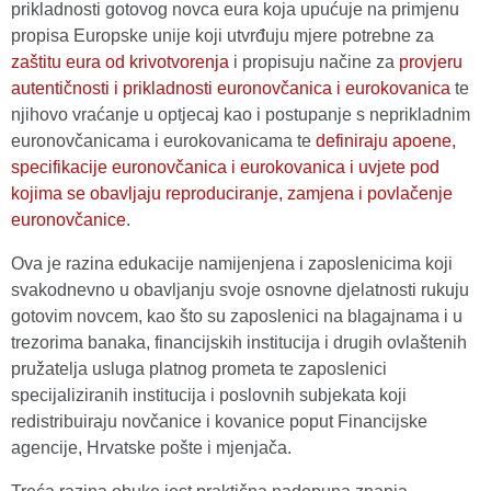
prikladnosti gotovog novca eura koja upućuje na primjenu
propisa Europske unije koji utvrđuju mjere potrebne za
zaštitu eura od krivotvorenja
i propisuju načine za
provjeru
autentičnosti i prikladnosti euronovčanica i eurokovanica
te
njihovo vraćanje u optjecaj kao i postupanje s neprikladnim
euronovčanicama i eurokovanicama te
definiraju apoene,
specifikacije euronovčanica i eurokovanica i uvjete pod
kojima se obavljaju reproduciranje, zamjena i povlačenje
euronovčanice
.
Ova je razina edukacije namijenjena i zaposlenicima koji
svakodnevno u obavljanju svoje osnovne djelatnosti rukuju
gotovim novcem, kao što su zaposlenici na blagajnama i u
trezorima banaka, financijskih institucija i drugih ovlaštenih
pružatelja usluga platnog prometa te zaposlenici
specijaliziranih institucija i poslovnih subjekata koji
redistribuiraju novčanice i kovanice poput Financijske
agencije, Hrvatske pošte i mjenjača.