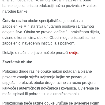
analizu novčanica i kovanog novca Hrvatske narodne
banke te je za pristup edukaciji nužna pozivnica Hrvatske
narodne banke.
Četvrta razina
obuke specijalistička je obuka za
zaposlenike Ministarstva unutarnjih poslova i Državnog
odvjetništva. Obuka se provodi
online i
u praktičnom dijelu,
ovisno o korisnicima obuke. Obuci mogu pristupiti samo
zaposlenici navedenih institucija s pozivom.
Detalje o načinu prijave možete pronaći
ovdje
.
Završetak obuke
Polaznici druge razine obuke nakon polaganja pisane
provjere znanja stječu uvjerenje kojim se potvrđuje
uspješan prolazak obuke druge razine za ručnu provjeru
kakvoće i autentičnosti novčanica i kovanica. Uvjerenje se
može ispisati ili pohraniti u elektroničkom obliku.
Polaznicima treće razine obuke uručuje se uvjerenje kojim