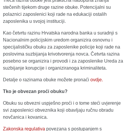
Treća razina obuke jest praktična nadopuna znanja
stečenih tijekom druge razine obuke. Potencijalni su
polaznici zaposlenici koji rade na edukaciji ostalih
zaposlenika u svojoj instituciji.
Kao četvrtu razinu Hrvatska narodna banka u suradnji s
Nacionalnim policijskim uredom organizira osnovnu i
specijalističku obuku za zaposlenike policije koji rade na
poslovima suzbijanja krivotvorenja novca. Četvrta razina
posebno se organizira i provodi i za zaposlenike Ureda za
suzbijanje korupcije i organiziranoga kriminaliteta.
Detalje o razinama obuke možete pronaći
ovdje.
Tko je obvezan proći obuku?
Obuku su obvezni uspješno proći i o tome steći uvjerenje
svi zaposlenici obveznika koji obavljaju ručnu obradu
novčanica i kovanica.
Zakonska regulativa
povezana s postupanjem s