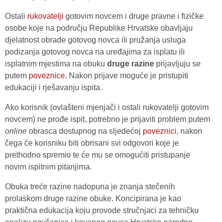
Ostali
rukovatelji
gotovim novcem i druge pravne i fizičke
osobe koje na području Republike Hrvatske obavljaju
djelatnost obrade gotovog novca ili pružanja usluga
podizanja gotovog novca na uređajima za isplatu ili
isplatnim mjestima na obuku
druge razine
prijavljuju se
putem
poveznice
. Nakon prijave moguće je pristupiti
edukaciji i rješavanju ispita.
Ako korisnik (ovlašteni mjenjači i ostali rukovatelji gotovim
novcem) ne prođe ispit, potrebno je prijaviti problem putem
online
obrasca dostupnog na sljedećoj
poveznici
, nakon
čega će korisniku biti obrisani svi odgovori koje je
prethodno spremio te će mu se omogućiti pristupanje
novim ispitnim pitanjima.
Obuka treće razine nadopuna je znanja stečenih
prolaskom druge razine obuke. Koncipirana je kao
praktična edukacija koju provode stručnjaci za tehničku