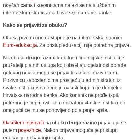
novčanicama i kovanicama nalazi se na službenim
internetskim stranicama Hrvatske narodne banke.
Kako se prijaviti za obuku?
Obuka prve razine dostupna je na internetskoj stranici
Euro-edukacija
. Za pristup edukaciji nije potrebna prijava.
Na obuku
druge razine
kreditne i financijske institucije,
pružatelji platnih usluga koji obavljaju djelatnost obrade
gotovog novca mogu se prijaviti samo s pozivnicom.
Pozivnicu zaposlenicima prosljeđuju administratori iz
svake institucije na temelju ovlasti koju im je dodijelila
Hrvatska narodna banka. Ako korisnik ne prođe ispit,
potrebno je to prijaviti administratoru vlastite institucije i
omogućit će mu se ponovljeno polaganje ispita.
Ovlašteni mjenjači
na obuku
druge razine
prijavljuju se
putem
poveznice
. Nakon prijave moguće je pristupiti
edukaciji i rješavanju ispita.