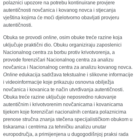
polaznici upozore na potrebu kontinuirane provjere
autentičnosti novčanica i kovanog novca i stjecanja
vještina kojima će moći djelotvorno obavljati provjeru
autentičnosti.
Obuka se provodi
online
, osim obuke treće razine koja
uključuje praktični dio. Obuku organiziraju zaposlenici
Nacionalnog centra za borbu protiv krivotvorenja, a
provode forenzičari Nacionalnog centra za analizu
novčanica i Nacionalnog centra za analizu kovanog novca.
Online
edukacija sadržava tekstualne i slikovne informacije
i videoinformacije koje prikazuju osnovna obilježja
novčanica i kovanica te način utvrđivanja autentičnosti.
Obuka treće razine uključuje neposredno rukovanje
autentičnim i krivotvorenim novčanicama i kovanicama
tijekom koje forenzičari nacionalnih centara polaznicima
prenose stručna znanja stečena specijalističkom obukom u
tiskarama i centrima za tehničku analizu unutar
europodručja, a primijenjena u dugogodišnjoj praksi rada