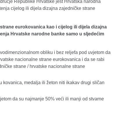
odručje Republike Hrvatske jest Hrvatska narodna
ja cijelog ili dijela dizajna zajedničke strane
strane eurokovanica kao i cijelog ili dijela dizajna
renja Hrvatske narodne banke samo u sljedećim
 dvodimenzionalnom obliku i bez reljefa pod uvjetom da
hrvatske nacionalne strane eurokovanica i da se rabi
edničke strane / hrvatske nacionalne strane
 kovanica, medalja ili žeton niti ikakav drugi sličan
vjetom da su najmanje 50% veći ili manji od stvarne