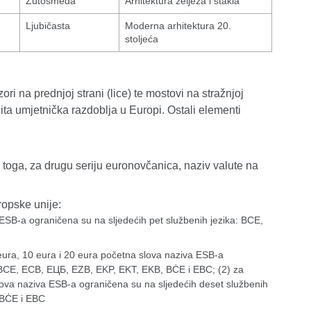
Žutosmeđa
Arhitektura željeza i stakla
Ljubičasta
Moderna arhitektura 20.
stoljeća
i na prednjoj strani (lice) te mostovi na stražnjoj
ita umjetnička razdoblja u Europi. Ostali elementi
m toga, za drugu seriju euronovčanica, naziv valute na
opske unije:
ESB-a ograničena su na sljedećih pet službenih jezika: BCE,
eura, 10 eura i 20 eura početna slova naziva ESB-a
: BCE, ECB, ЕЦБ, EZB, EKP, EKT, EKB, BĊE i EBC; (2) za
ova naziva ESB-a ograničena su na sljedećih deset službenih
 BĊE i EBC