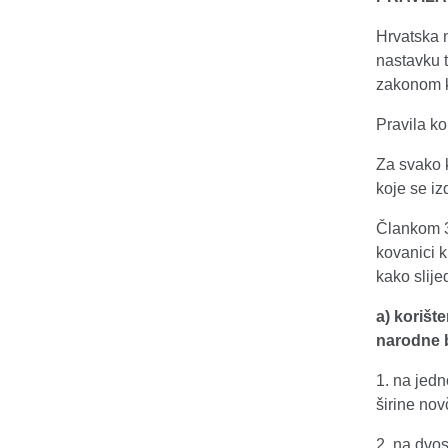
Hrvatska n
nastavku t
zakonom k
Pravila ko
Za svako 
koje se i
Člankom 36
kovanici 
kako slijed
a) korišt
narodne 
1. na jedn
širine no
2. na dvos