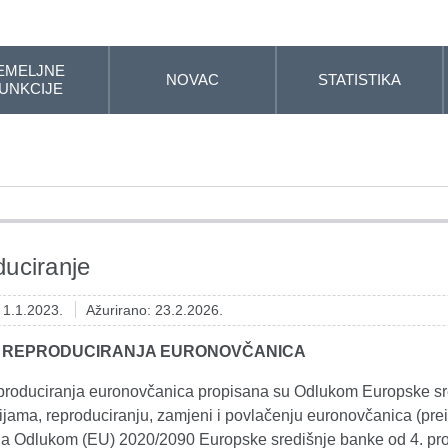
EMELJNE
NOVAC
STATISTIKA
UNKCIJE
uciranje
: 1.1.2023.
Ažurirano: 23.2.2026.
A REPRODUCIRANJA EURONOVČANICA
eproduciranja euronovčanica propisana su Odlukom Europske sr
ijama, reproduciranju, zamjeni i povlačenju euronovčanica (pre
na Odlukom (EU) 2020/2090 Europske središnje banke od 4. pr