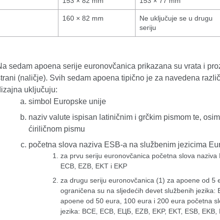
153 × 82 mm
153 × 77 mm
160 × 82 mm
Ne uključuje se u drugu
seriju
Na sedam apoena serije euronovčanica prikazana su vrata i prozor
trani (naličje). Svih sedam apoena tipično je za navedena različ
izajna uključuju:
simbol Europske unije
naziv valute ispisan latiničnim i grčkim pismom te, osi
ćiriličnom pismu
početna slova naziva ESB-a na službenim jezicima Eur
za prvu seriju euronovčanica početna slova naziva 
ECB, EZB, EKT i EKP
za drugu seriju euronovčanica (1) za apoene od 5 
ograničena su na sljedećih devet službenih jezika
apoene od 50 eura, 100 eura i 200 eura početna sl
jezika: BCE, ECB, ЕЦБ, EZB, EKP, EKT, ESB, EKB,