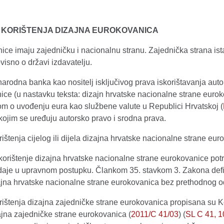
 KORIŠTENJA DIZAJNA EUROKOVANICA
ce imaju zajedničku i nacionalnu stranu. Zajednička strana ist
ovisno o državi izdavatelju.
arodna banka kao nositelj isključivog prava iskorištavanja autor
ice (u nastavku teksta: dizajn hrvatske nacionalne strane eurok
m o uvođenju eura kao službene valute u Republici Hrvatskoj
(
ojim se uređuju autorsko pravo i srodna prava.
rištenja cijelog ili dijela dizajna hrvatske nacionalne strane 
korištenje dizajna hrvatske nacionalne strane eurokovanice po
daje u upravnom postupku. Člankom 35. stavkom 3. Zakona defini
zajna hrvatske nacionalne strane eurokovanica bez prethodnog 
orištenja dizajna zajedničke strane eurokovanica propisana su K
ajna zajedničke strane eurokovanica (
2011/C 41/03
) (
SL C 41, 1