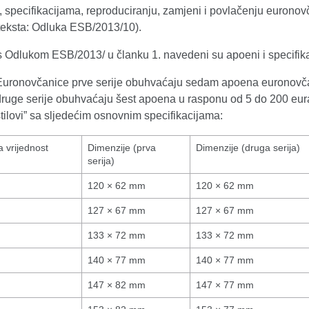
 specifikacijama, reproduciranju, zamjeni i povlačenju euronovč
teksta: Odluka ESB/2013/10).
s Odlukom ESB/2013/ u članku 1. navedeni su apoeni i specifik
Euronovčanice prve serije obuhvaćaju sedam apoena euronovča
druge serije obuhvaćaju šest apoena u rasponu od 5 do 200 eur
stilovi” sa sljedećim osnovnim specifikacijama:
 vrijednost
Dimenzije (prva
Dimenzije (druga serija)
serija)
120 × 62 mm
120 × 62 mm
127 × 67 mm
127 × 67 mm
133 × 72 mm
133 × 72 mm
140 × 77 mm
140 × 77 mm
147 × 82 mm
147 × 77 mm