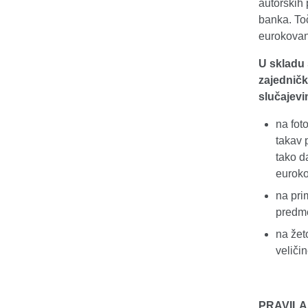
autorskih
banka. Toč
eurokovan
U skladu s
zajednič
slučajevi
na fot
takav 
tako d
eurok
na pri
predme
na žet
veliči
PRAVILA