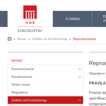
Skip to Main Content
T
O NAMA
F
»
Novac
»
Zaštita od krivotvorenja
»
Reproduciranje
NOVAC
Reprod
Euronovčanice
Objavljeno
Eurokovanice
PRAVIL
Strani novac
Regulativa
Pravila r
specifikac
Zaštita od krivotvorenja
izmijenje