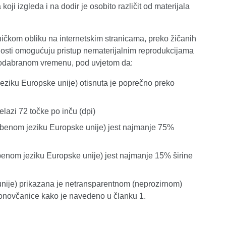
 koji izgleda i na dodir je osobito različit od materijala
oničkom obliku na internetskim stranicama, preko žičanih
avnosti omogućuju pristup nematerijalnim reprodukcijama
o odabranom vremenu, pod uvjetom da:
eziku Europske unije) otisnuta je poprečno preko
elazi 72 točke po inču (dpi)
užbenom jeziku Europske unije) jest najmanje 75%
žbenom jeziku Europske unije) jest najmanje 15% širine
unije) prikazana je netransparentnom (neprozirnom)
onovčanice kako je navedeno u članku 1.