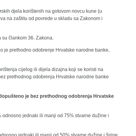
orskih djela korištenih na gotovom novcu kune (u
rava na zaštitu od povrede u skladu sa Zakonom i
na su člankom 36. Zakona.
bno je prethodno odobrenje Hrvatske narodne banke,
enja cijelog ili dijela dizajna koji se koristi na
) bez prethodnog odobrenja Hrvatske narodne banke
kune dopušteno je bez prethodnog odobrenja Hrvatske
% odnosno jednaki ili manji od 75% stvarne dužine i
dnosno jednaki ili manji od 50% stvarne dužine i širine