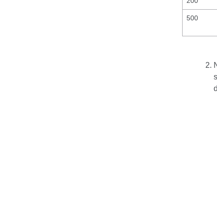
200
500
s
d