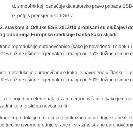
simbol © koji označuje da autorsko pravo pripada ESB-
potpis predsjednika ESB-a.
2. stavkom 3. Odluke ESB 2013/10 propisani su slučajevi 
g odobrenja Europske središnje banke kako slijedi:
trane reprodukcije euronovčanice (kako je navedeno u članku 1.
25% dužine i širine ili jednaka ili manja od 75% dužine i širin
rane reprodukcije euronovčanice kako je navedeno u članku 1. po
00% dužine i širine ili jednaka ili manja od 50% dužine i širin
dukcije pojedinih elemenata dizajna euronovčanice kako je nave
zadini koja je slična novčanici ili
trane reprodukcije na kojima je prikazan dio prednje strane ili 
od trećine izvorne prednje strane ili stražnje strane euronovčani