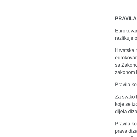
PRAVILA
Eurokovani
razlikuje 
Hrvatska n
eurokovan
sa Zakono
zakonom k
Pravila ko
Za svako 
koje se iz
dijela di
Pravila k
prava diz