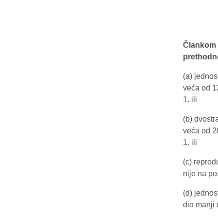
Člankom 
prethodno
(a) jednos
veća od 1
1. ili
(b) dvost
veća od 2
1. ili
(c) repro
nije na po
(d) jednos
dio manji 