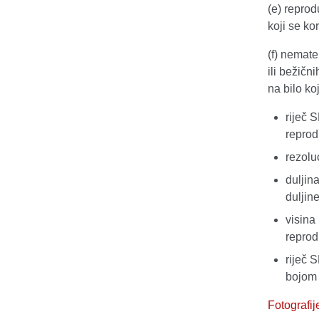
(e) reprod
koji se kor
(f) nemate
ili bežičn
na bilo k
riječ 
reprodu
rezolu
duljin
duljin
visina
reprod
riječ 
bojom 
Fotografi