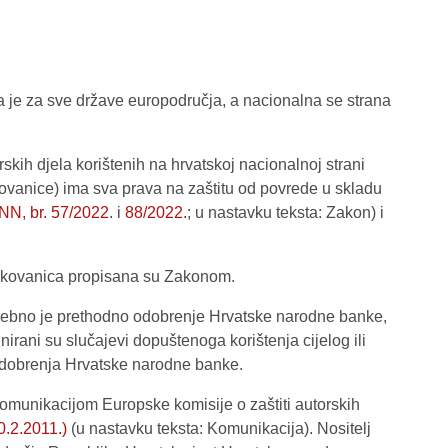
a je za sve države europodručja, a nacionalna se strana
skih djela korištenih na hrvatskoj nacionalnoj strani
ovanice) ima sva prava na zaštitu od povrede u skladu
NN, br. 57/2022
. i
88/2022.
; u nastavku teksta: Zakon) i
eurokovanica propisana su Zakonom.
trebno je prethodno odobrenje Hrvatske narodne banke,
rani su slučajevi dopuštenoga korištenja cijelog ili
odobrenja Hrvatske narodne banke.
omunikacijom Europske komisije o zaštiti autorskih
0.2.2011.)
(u nastavku teksta: Komunikacija). Nositelj