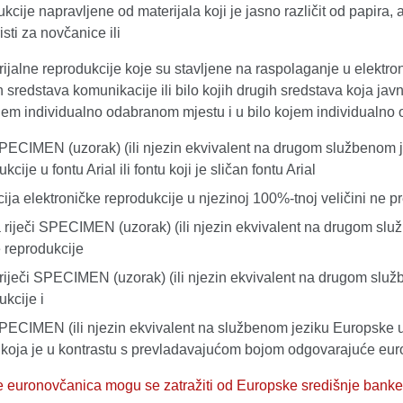
ukcije napravljene od materijala koji je jasno različit od papira, a
isti za novčanice ili
rijalne reprodukcije koje su stavljene na raspolaganje u elektr
ih sredstava komunikacije ili bilo kojih drugih sredstava koja j
ojem individualno odabranom mjestu i u bilo kojem individualn
SPECIMEN (uzorak) (ili njezin ekvivalent na drugom službenom j
kcije u fontu Arial ili fontu koji je sličan fontu Arial
cija elektroničke reprodukcije u njezinoj 100%-tnoj veličini ne pr
a riječi SPECIMEN (uzorak) (ili njezin ekvivalent na drugom sl
e reprodukcije
 riječi SPECIMEN (uzorak) (ili njezin ekvivalent na drugom slu
ukcije i
SPECIMEN (ili njezin ekvivalent na službenom jeziku Europske 
koja je u kontrastu s prevladavajućom bojom odgovarajuće eur
je euronovčanica mogu se zatražiti od Europske središnje banke