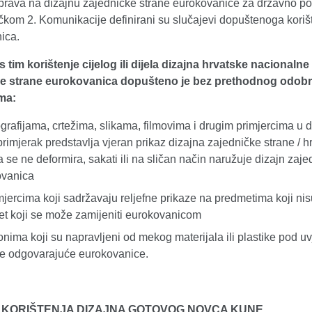
 prava na dizajnu zajedničke strane eurokovanice za državno p
kom 2. Komunikacije definirani su slučajevi dopuštenoga korišten
ica.
 tim korištenje cijelog ili dijela dizajna hrvatske nacionalne 
ke strane eurokovanica dopušteno je bez prethodnog odob
ma:
ografijama, crtežima, slikama, filmovima i drugim primjercima u
primjerak predstavlja vjeran prikaz dizajna zajedničke strane / 
a se ne deformira, sakati ili na sličan način naružuje dizajn zaj
ovanica
mjercima koji sadržavaju reljefne prikaze na predmetima koji nisu
t koji se može zamijeniti eurokovanicom
onima koji su napravljeni od mekog materijala ili plastike pod u
ne odgovarajuće eurokovanice.
 KORIŠTENJA DIZAJNA GOTOVOG NOVCA KUNE