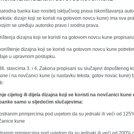
arodna banka kao nositelj isključivog prava iskorištavanja aut
eksta: dizajn koji se koristi na gotovom novcu kune) ima sva p
ojim se uređuju autorsko pravo i srodna prava.
rištenja dizajna koji se koristi na gotovom novcu kune propisa
korištenje dizajna koji se koristi na gotovom novcu kune potre
zdaje u upravnom postupku.
. stavcima 3. i 4. Zakona propisani su slučajevi dopuštenog korišt
kune i na novčanici kune (u nastavku teksta: gotov novac kune
i:
enje cijelog ili dijela dizajna koji se koristi na novčanici 
banke samo u sljedećim slučajevima:
ostranim primjercima pod uvjetom da su jednaki ili veći od 125
včanice kune
tranim primjercima pod uvjetom da su jednaki ili veći od 200% o