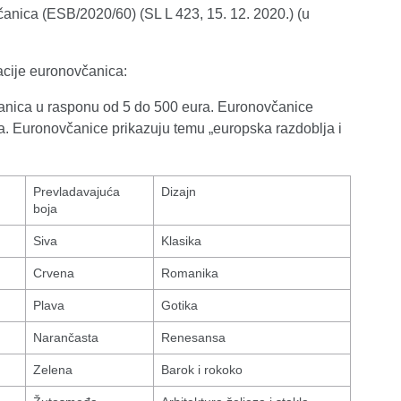
anica (ESB/2020/60) (SL L 423, 15. 12. 2020.) (u
acije euronovčanica:
nica u rasponu od 5 do 500 eura. Euronovčanice
a. Euronovčanice prikazuju temu „europska razdoblja i
Prevladavajuća
Dizajn
boja
Siva
Klasika
Crvena
Romanika
Plava
Gotika
Narančasta
Renesansa
Zelena
Barok i rokoko