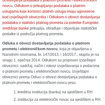
dostavljanja podataka o platnom prometu i elektroničkom
novcu
,
Odlukom o prikupljanju podataka o platnim
uslugama koje korisnici platnih usluga imaju ugovorene
kod izvještajnih obveznika
i
Odlukom o obvezi dostavljanja
podataka o statistici platnog prometa za potrebe Europske
središnje banke
prikuplja, obrađuje i objavljuje statističke
podatke iz područja platnog prometa.
Odluka o obvezi dostavljanja podataka o platnom
prometu i elektroničkom novcu
, koja je objavljena u
Narodnim novinama, br. 147/2013. i 16/2017., stupila je na
snagu 1. siječnja 2014. Odlukom su propisani izvještajni
obveznici, sadržaj, način i rokovi izvještavanja o podacima
o platnom prometu i elektroničkom novcu. Izvještajni
obveznici prema Odluci o obvezi dostavljanja podataka o
platnom prometu i elektroničkom novcu jesu:
kreditna institucija (banka) sa sjedištem u RH
institucija za elektronički novac sa sjedištem u RH