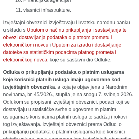
Financijska agencija i
vlasnici infrastrukture.
Izvještajni obveznici izvještavaju Hrvatsku narodnu banku
u skladu s
Uputom o načinu prikupljanja i sastavljanja te
obvezi dostavljanja podataka o platnom prometu i
elektroničkom novcu
i
Uputom za izradu i dostavljanje
datoteke sa statističkim podacima platnog prometa i
elektroničkog novca
, koje su sastavni dio Odluke.
Odluka o prikupljanju podataka o platnim uslugama
koje korisnici platnih usluga imaju ugovorene kod
izvještajnih obveznika
, a koja je objavljena u Narodnim
novinama, br. 45/2026., stupila je na snagu 7. svibnja 2026.
Odlukom su propisani izvještajni obveznici, podaci koji se
dostavljaju u statističke svrhe o ugovorenim platnim
uslugama s korisnicima platnih usluga te sadržaj i rokovi
tog izvještavanja. Izvještajni obveznici prema Odluci o
prikupljanju podataka o platnim uslugama koje korisnici