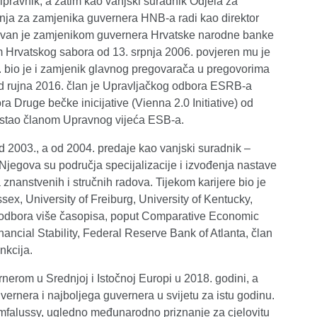
ripravnik, a zatim kao vanjski suradnik Odjela za
ja za zamjenika guvernera HNB-a radi kao direktor
enovan je zamjenikom guvernera Hrvatske narodne banke
Hrvatskog sabora od 13. srpnja 2006. povjeren mu je
. bio je i zamjenik glavnog pregovarača u pregovorima
d rujna 2016. član je Upravljačkog odbora ESRB-a
ra Druge bečke inicijative (Vienna 2.0 Initiative) od
postao članom Upravnog vijeća ESB-a.
d 2003., a od 2004. predaje kao vanjski suradnik –
Njegova su područja specijalizacije i izvođenja nastave
znanstvenih i stručnih radova. Tijekom karijere bio je
ssex, University of Freiburg, University of Kentucky,
g odbora više časopisa, poput Comparative Economic
ancial Stability, Federal Reserve Bank of Atlanta, član
nkcija.
rnerom u Srednjoj i Istočnoj Europi u 2018. godini, a
ernera i najboljega guvernera u svijetu za istu godinu.
mfalussy, ugledno međunarodno priznanje za cjelovitu