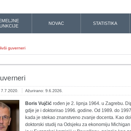
EMELJNE
NOVAC
STATISTIKA
UNKCIJE
Bivši guverneri
guverneri
: 7.7.2020.
Ažurirano: 9.6.2026.
Boris Vujčić
rođen je 2. lipnja 1964. u Zagrebu. D
gdje je i doktorirao 1996. godine. Od 1989. do 199
kada je stekao znanstveno zvanje docenta. Kao dob
doktorski studij na Odsjeku za ekonomiju Michigan