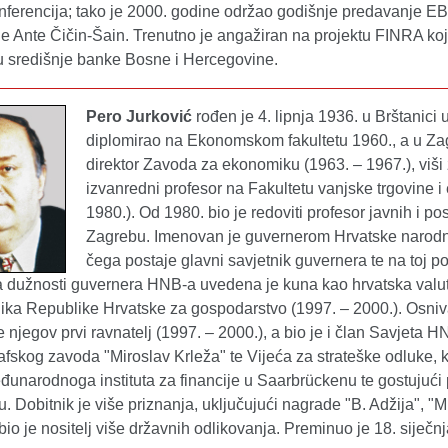
onferencija; tako je 2000. godine održao godišnje predavanje 
 Ante Čičin-Šain. Trenutno je angažiran na projektu FINRA koji
u središnje banke Bosne i Hercegovine.
Pero Jurković
rođen je 4. lipnja 1936. u Brštanici 
diplomirao na Ekonomskom fakultetu 1960., a u Zag
direktor Zavoda za ekonomiku (1963. – 1967.), viši z
izvanredni profesor na Fakultetu vanjske trgovine 
1980.). Od 1980. bio je redoviti profesor javnih i p
Zagrebu. Imenovan je guvernerom Hrvatske narodne
čega postaje glavni savjetnik guvernera te na toj po
 dužnosti guvernera HNB-a uvedena je kuna kao hrvatska valut
ka Republike Hrvatske za gospodarstvo (1997. – 2000.). Osnivač
 njegov prvi ravnatelj (1997. – 2000.), a bio je i član Savjeta H
afskog zavoda "Miroslav Krleža" te Vijeća za strateške odluke, 
đunarodnoga instituta za financije u Saarbrückenu te gostujući
. Dobitnik je više priznanja, uključujući nagrade "B. Adžija", "M
bio je nositelj više državnih odlikovanja. Preminuo je 18. siječn