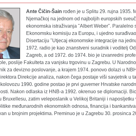
Ante Čičin-Šain
rođen je u Splitu 29. rujna 1935. 
Njemačkoj na jednom od najboljih europskih sveučili
ekonomska istraživanja "Albert Weber". Paralelno s
Ekonomsku komisiju za Europu, i ujedno surađivao 
Disertaciju "Utjecaj ekonomske integracije na jedn
1972. radio je kao znanstveni suradnik i voditelj
Zagreb, a od 1972. do 1974. bio je izvanredni prof
le, poslije Fakulteta za vanjsku trgovinu u Zagrebu. U Narodno
tnik za devizno poslovanje, a krajem 1974. ponovo dolazi u NBH k
irektora Direkcije analiza, nakon čega postaje viši savjetnik u
 kolovozu 1990. godine postao je prvi guverner Hrvatske naro
sti. Nakon odlaska iz HNB-a 1992. okrenuo se diplomaciji. Bio 
u Bruxellesu, zatim veleposlanik u Velikoj Britaniji i naposljetk
politike međunarodnih ekonomskih odnosa, financija i bankarstva.
ivan u brojnim projektima. Preminuo je u Zagrebu 30. prosinca 2