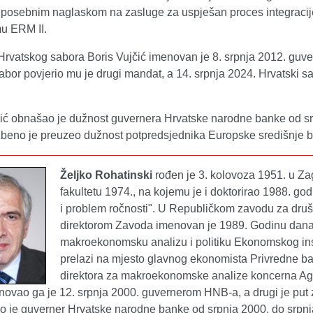
 s posebnim naglaskom na zasluge za uspješan proces integracije
u ERM II.
rvatskog sabora Boris Vujčić imenovan je 8. srpnja 2012. guv
abor povjerio mu je drugi mandat, a 14. srpnja 2024. Hrvatski sa
čić obnašao je dužnost guvernera Hrvatske narodne banke od srp
žbeno je preuzeo dužnost potpredsjednika Europske središnje 
Željko Rohatinski
rođen je 3. kolovoza 1951. u 
fakultetu 1974., na kojemu je i doktorirao 1988. go
i problem ročnosti". U Republičkom zavodu za društ
direktorom Zavoda imenovan je 1989. Godinu dana p
makroekonomsku analizu i politiku Ekonomskog inst
prelazi na mjesto glavnog ekonomista Privredne b
direktora za makroekonomske analize koncerna Agr
novao ga je 12. srpnja 2000. guvernerom HNB-a, a drugi je put 
o je guverner Hrvatske narodne banke od srpnja 2000. do srpnja