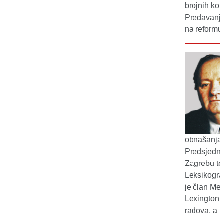
brojnih k
Predavanje
na reform
obnašanja
Predsjedni
Zagrebu te
Leksikogr
je član Me
Lexingtonu
radova, a 