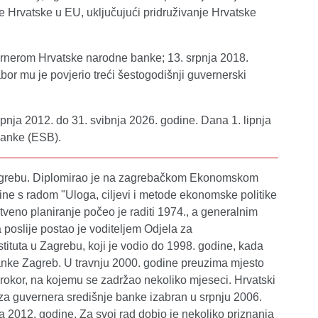
 Hrvatske u EU, uključujući pridruživanje Hrvatske
ernerom Hrvatske narodne banke; 13. srpnja 2018.
bor mu je povjerio treći šestogodišnji guvernerski
nja 2012. do 31. svibnja 2026. godine. Dana 1. lipnja
banke (ESB).
Zagrebu. Diplomirao je na zagrebačkom Ekonomskom
dine s radom "Uloga, ciljevi i metode ekonomske politike
veno planiranje počeo je raditi 1974., a generalnim
oslije postao je voditeljem Odjela za
ituta u Zagrebu, koji je vodio do 1998. godine, kada
anke Zagreb. U travnju 2000. godine preuzima mjesto
okor, na kojemu se zadržao nekoliko mjeseci. Hrvatski
za guvernera središnje banke izabran u srpnju 2006.
 2012. godine. Za svoj rad dobio je nekoliko priznanja