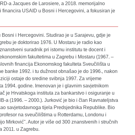
EBRD-a Jacques de Larosiere, a 2018. memorijalno
 financira USAID u Bosni i Hercegovini, a fokusiran je
u Bosni i Hercegovini. Studirao je u Sarajevu, gdje je
rebu je doktorirao 1976. U Mostaru je radio kao
nanstveni suradnik pri istomu institutu te docent i
i ekonomskim fakultetima u Zagrebu i Mostaru (1967. –
oslovnih financija Ekonomskog fakulteta Sveučilišta u
 banke 1992. i tu dužnost obnašao je do 1996., nakon
ziciji ostaje do sredine svibnja 1997. Za vrijeme
a 1994. godine. Imenovan je i glavnim savjetnikom
 je Hrvatskoga instituta za bankarstvo i osiguranje u
NB-a (1996. – 2000.). Jurković je bio i član Ravnateljstva
kao savjetodavnoga tijela Predsjednika Republike. Bio
 profesor na sveučilištima u Rotterdamu, Londonu i
ijo Mirković". Autor je više od 300 znanstvenih i stručnih
ja 2011. u Zagrebu.