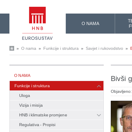
Skip to Main Content
T
O NAMA
F
»
O nama
»
Funkcije i struktura
»
Savjet i rukovodstvo
»
O NAMA
Bivši 
Funkcije i struktura
Objavljeno
Uloga
Vizija i misija
HNB i klimatske promjene
Regulativa - Propisi