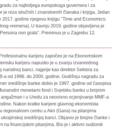
gradu za najboljega europskoga guvernera i za
je niza stručnih i znanstvenih članaka i knjiga. Jedan
je 2017. godine njegovu knjigu "Time and Economics:
lnog vremena). U travnju 2019. godine objavljena je
 "Persona non grata". Preminuo je u Zagrebu 12.
. Profesionalnu karijeru započeo je na Ekonomskom
ademsku karijeru napustio je u zvanju izvanrednog
 narodnoj banci, najprije kao direktor Sektora za
 HNB-a od 1996. do 2000. godine. Godišnju nagradu za
rner središnje banke dobio je 1997. godine od časopisa
eđunarodni monetarni fond i Svjetsku banku u brojnim
e angažman i u Uredu za neovisno ocjenjivanje MMF-a
odine. Nakon kratke karijere glavnog ekonomista
u regionalnom centru u Akri (Gana) na pitanjima
krajinskoj središnjoj banci. Objavio je brojne članke i
na financijskim pitanjima. Bio je i aktivni sudionik