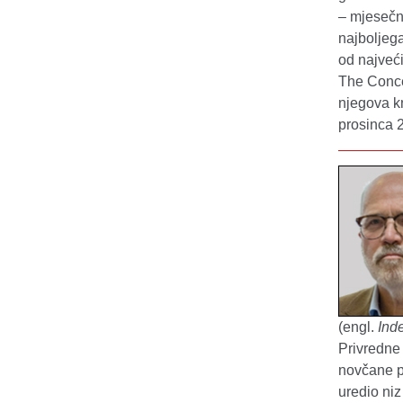
– mjeseč
najboljega
od najveć
The Conce
njegova k
prosinca 
(engl.
Ind
Privredne
novčane po
uredio niz