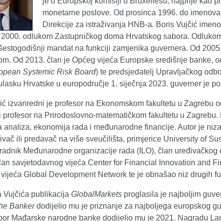
je u Europskoj komisiji u Bruxellesu, najprije kao p
monetarne poslove. Od prosinca 1996. do imenovan
Direkcije za istraživanja HNB-a. Boris Vujčić im
a 2000. odlukom Zastupničkog doma Hrvatskog sabora. Odlukom 
 šestogodišnji mandat na funkciji zamjenika guvernera. Od 2005
m. Od 2013. član je Općeg vijeća Europske središnje banke, o
opean Systemic Risk Board
) te predsjedatelj Upravljačkog odbo
ulasku Hrvatske u europodručje 1. siječnja 2023. guverner je 
čić izvanredni je profesor na Ekonomskom fakultetu u Zagrebu o
i profesor na Prirodoslovno-matematičkom fakultetu u Zagrebu. 
analiza, ekonomija rada i međunarodne financije. Autor je niza 
živač ili predavač na više sveučilišta, primjerice University of Su
uradnik Međunarodne organizacije rada (ILO), član uređivačko
lan savjetodavnog vijeća Center for Financial Innovation and Fin
vijeća Global Development Network te je obnašao niz drugih fu
 Vujčića publikacija
GlobalMarkets
proglasila je najboljim guve
he Banker
dodijelio mu je priznanje za najboljega europskog guv
dbor Mađarske narodne banke dodijelio mu je 2021. Nagradu La