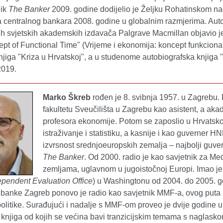
nik
The Banker
2009. godine dodijelio je Željku Rohatinskom na
 centralnog bankara 2008. godine u globalnim razmjerima. Autor 
ih svjetskih akademskih izdavača Palgrave Macmillan objavio 
pt of Functional Time" (Vrijeme i ekonomija: koncept funkciona
njiga "Kriza u Hrvatskoj", a u studenome autobiografska knjiga
2019.
Marko Škreb
rođen je 8. svibnja 1957. u Zagrebu
fakultetu Sveučilišta u Zagrebu kao asistent, a ak
profesora ekonomije. Potom se zaposlio u Hrvatskoj
istraživanje i statistiku, a kasnije i kao guverner
izvrsnost srednjoeuropskih zemalja – najbolji guve
The Banker
. Od 2000. radio je kao savjetnik za M
zemljama, uglavnom u jugoistočnoj Europi. Imao j
ependent Evaluation Office
) u Washingtonu od 2004. do 2005. g
 banke Zagreb ponovo je radio kao savjetnik MMF-a, ovog puta 
litike. Surađujući i nadalje s MMF-om proveo je dvije godine u u
 knjiga od kojih se većina bavi tranzicijskim temama s naglaskom 