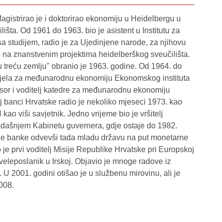
Magistrirao je i doktorirao ekonomiju u Heidelbergu u
šta. Od 1961 do 1963. bio je asistent u Institutu za
a studijem, radio je za Ujedinjene narode, za njihovu
na znanstvenim projektima heidelberškog sveučilišta.
u treću zemlju" obranio je 1963. godine. Od 1964. do
 Odjela za međunarodnu ekonomiju Ekonomskog instituta
esor i voditelj katedre za međunarodnu ekonomiju
j banci Hrvatske radio je nekoliko mjeseci 1973. kao
ao viši savjetnik. Jedno vrijeme bio je vršitelj
 tadašnjem Kabinetu guvernera, gdje ostaje do 1982.
dne banke odvevši tada mladu državu na put monetarne
je prvi voditelj Misije Republike Hrvatske pri Europskoj
u veleposlanik u Irskoj. Objavio je mnoge radove iz
 U 2001. godini otišao je u službenu mirovinu, ali je
008.