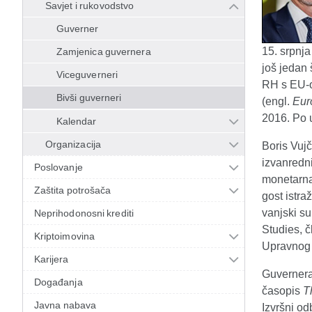
Savjet i rukovodstvo
Guverner
15. srpnj
Zamjenica guvernera
još jedan
Viceguverneri
RH s EU-o
Bivši guverneri
(engl.
Eur
2016. Po 
Kalendar
Organizacija
Boris Vuj
izvanredn
Poslovanje
monetarna 
Zaštita potrošača
gost istra
vanjski s
Neprihodonosni krediti
Studies, č
Kriptoimovina
Upravnog 
Karijera
Guvernera
Događanja
časopis
T
Javna nabava
Izvršni o