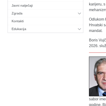
karijeru,
Javni natječaji
mehanizm
Zgrada
Odlukom H
Kontakti
Hrvatski s
Edukacija
mandat.
Boris Vuj
2026. slu
sabor ime
godine. Bi