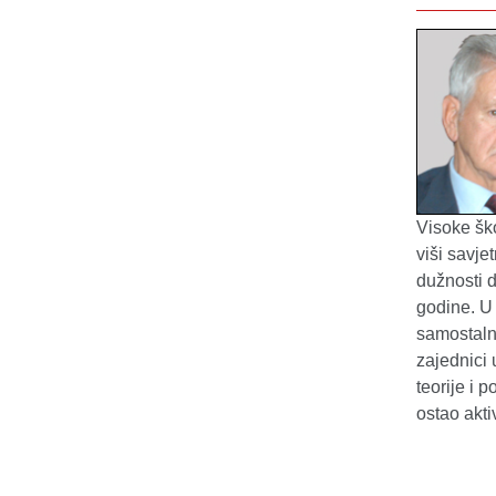
Visoke ško
viši savje
dužnosti d
godine. U
samostalno
zajednici 
teorije i 
ostao akt