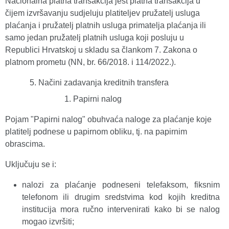
Nacionalna platna transakcija jest platna transakcija u
čijem izvršavanju sudjeluju platiteljev pružatelj usluga
plaćanja i pružatelj platnih usluga primatelja plaćanja ili
samo jedan pružatelj platnih usluga koji posluju u
Republici Hrvatskoj u skladu sa člankom 7. Zakona o
platnom prometu (NN, br. 66/2018. i 114/2022.).
Načini zadavanja kreditnih transfera
Papirni nalog
Pojam "Papirni nalog" obuhvaća naloge za plaćanje koje
platitelj podnese u papirnom obliku, tj. na papirnim
obrascima.
Uključuju se i:
nalozi za plaćanje podneseni telefaksom, fiksnim
telefonom ili drugim sredstvima kod kojih kreditna
institucija mora ručno intervenirati kako bi se nalog
mogao izvršiti;