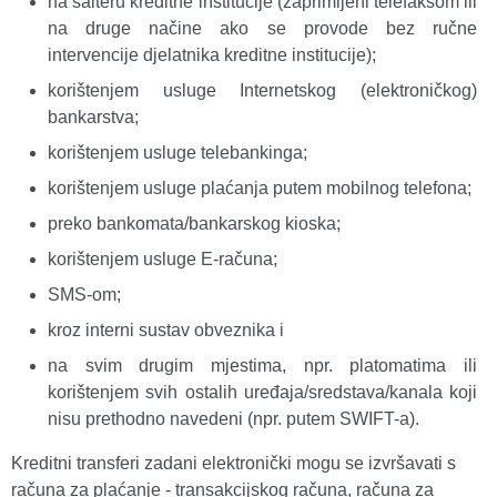
na šalteru kreditne institucije (zaprimljeni telefaksom ili
na druge načine ako se provode bez ručne
intervencije djelatnika kreditne institucije);
korištenjem usluge Internetskog (elektroničkog)
bankarstva;
korištenjem usluge telebankinga;
korištenjem usluge plaćanja putem mobilnog telefona;
preko bankomata/bankarskog kioska;
korištenjem usluge E-računa;
SMS-om;
kroz interni sustav obveznika i
na svim drugim mjestima, npr. platomatima ili
korištenjem svih ostalih uređaja/sredstava/kanala koji
nisu prethodno navedeni (npr. putem SWIFT-a).
Kreditni transferi zadani elektronički mogu se izvršavati s
računa za plaćanje - transakcijskog računa, računa za