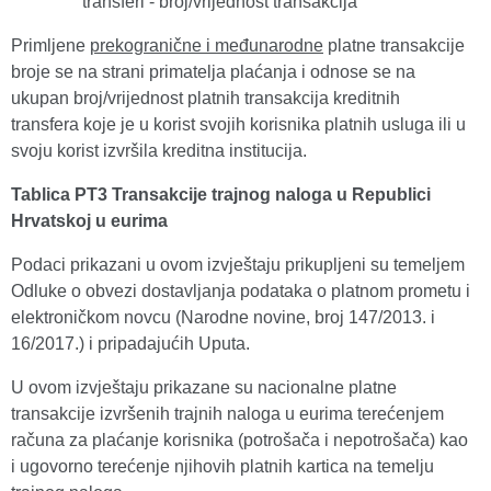
transferi - broj/vrijednost transakcija
Primljene
prekogranične i međunarodne
platne transakcije
broje se na strani primatelja plaćanja i odnose se na
ukupan broj/vrijednost platnih transakcija kreditnih
transfera koje je u korist svojih korisnika platnih usluga ili u
svoju korist izvršila kreditna institucija.
Tablica PT3 Transakcije trajnog naloga u Republici
Hrvatskoj u eurima
Podaci prikazani u ovom izvještaju prikupljeni su temeljem
Odluke o obvezi dostavljanja podataka o platnom prometu i
elektroničkom novcu (Narodne novine, broj 147/2013. i
16/2017.) i pripadajućih Uputa.
U ovom izvještaju prikazane su nacionalne platne
transakcije izvršenih trajnih naloga u eurima terećenjem
računa za plaćanje korisnika (potrošača i nepotrošača) kao
i ugovorno terećenje njihovih platnih kartica na temelju