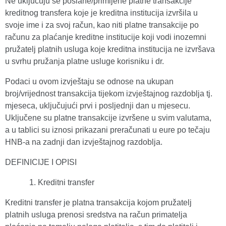
Ne uključuju se poslane/primljene platne transakcije
kreditnog transfera koje je kreditna institucija izvršila u
svoje ime i za svoj račun, kao niti platne transakcije po
računu za plaćanje kreditne institucije koji vodi inozemni
pružatelj platnih usluga koje kreditna institucija ne izvršava
u svrhu pružanja platne usluge korisniku i dr.
Podaci u ovom izvještaju se odnose na ukupan
broj/vrijednost transakcija tijekom izvještajnog razdoblja tj.
mjeseca, uključujući prvi i posljednji dan u mjesecu.
Uključene su platne transakcije izvršene u svim valutama,
a u tablici su iznosi prikazani preračunati u eure po tečaju
HNB-a na zadnji dan izvještajnog razdoblja.
DEFINICIJE I OPISI
Kreditni transfer
Kreditni transfer je platna transakcija kojom pružatelj
platnih usluga prenosi sredstva na račun primatelja