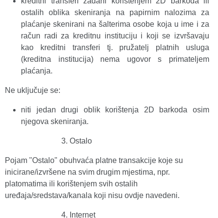
kreditni transferi zadani korištenjem 2D barkoda ili
ostalih oblika skeniranja na papirnim nalozima za
plaćanje skenirani na šalterima osobe koja u ime i za
račun radi za kreditnu instituciju i koji se izvršavaju
kao kreditni transferi tj. pružatelj platnih usluga
(kreditna institucija) nema ugovor s primateljem
plaćanja.
Ne uključuje se:
niti jedan drugi oblik korištenja 2D barkoda osim
njegova skeniranja.
Ostalo
Pojam "Ostalo" obuhvaća platne transakcije koje su
inicirane/izvršene na svim drugim mjestima, npr.
platomatima ili korištenjem svih ostalih
uređaja/sredstava/kanala koji nisu ovdje navedeni.
Internet