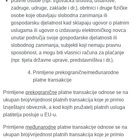
pravne osobe (npr. trgovačka društva
,
ustanove,
zadruge, udruge, zaklade i dr.), obrtnici i druge fizičke
osobe koje obavljaju slobodna zanimanja ili
gospodarsku djelatnost kad sklapaju ugovor o platnim
uslugama ili ugovor o izdavanju elektroničkog novca
unutar područja svoje gospodarske djelatnosti ili
slobodnog zanimanja, subjekti koji nemaju pravnu
sposobnost, a mogu biti vlasnici računa za plaćanje
(npr. tijela državne uprave, predstavništva i dr.).
Primljene prekogranične/međunarodne
platne transakcije
Primljene
prekogranične
platne transakcije odnose se na
ukupan broj/vrijednost platnih transakcija koje je primio
Izvještajni obveznik, a kod kojih pružatelj platnih usluga
platitelja posluje u EU-u.
Primljene
međunarodne
platne transakcije odnose se na
ukupan broj/vrijednost platnih transakcija koje je primio