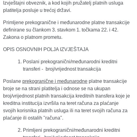
Izvještajni obveznik, a kod kojih pružatelj platnih usluga
platitelja posluje u trećoj državi.
Primljene prekogranične i međunarodne platne transakcije
definirane su člankom 3. stavkom 1. točkama 22. i 42.
Zakona o platnom prometu.
OPIS OSNOVNIH POLJA IZVJEŠTAJA
Poslani prekogranični/međunarodni kreditni
transferi - broj/vrijednost transakcija
Poslane
prekogranične i međunarodne
platne transakcije
broje se na strani platitelja i odnose se na ukupan
broj/vrijednost platnih transakcija kreditnih transfera koje je
kreditna institucija izvršila na teret računa za plaćanje
svojih korisnika platnih usluga ili na teret svojih računa za
plaćanje ili ostalih "računa".
Primljeni prekogranični/međunarodni kreditni