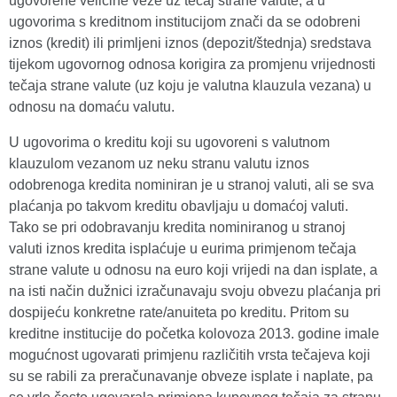
ugovorene veličine veže uz tečaj strane valute, a u
ugovorima s kreditnom institucijom znači da se odobreni
iznos (kredit) ili primljeni iznos (depozit/štednja) sredstava
tijekom ugovornog odnosa korigira za promjenu vrijednosti
tečaja strane valute (uz koju je valutna klauzula vezana) u
odnosu na domaću valutu.
U ugovorima o kreditu koji su ugovoreni s valutnom
klauzulom vezanom uz neku stranu valutu iznos
odobrenoga kredita nominiran je u stranoj valuti, ali se sva
plaćanja po takvom kreditu obavljaju u domaćoj valuti.
Tako se pri odobravanju kredita nominiranog u stranoj
valuti iznos kredita isplaćuje u eurima primjenom tečaja
strane valute u odnosu na euro koji vrijedi na dan isplate, a
na isti način dužnici izračunavaju svoju obvezu plaćanja pri
dospijeću konkretne rate/anuiteta po kreditu. Pritom su
kreditne institucije do početka kolovoza 2013. godine imale
mogućnost ugovarati primjenu različitih vrsta tečajeva koji
su se rabili za preračunavanje obveze isplate i naplate, pa