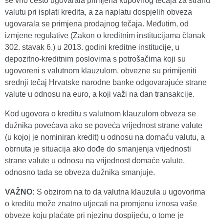
se vrlo često ugovarala primjena kupovnog tečaja za stranu
valutu pri isplati kredita, a za naplatu dospjelih obveza
ugovarala se primjena prodajnog tečaja. Međutim, od
izmjene regulative (Zakon o kreditnim institucijama članak
302. stavak 6.) u 2013. godini kreditne institucije, u
depozitno-kreditnim poslovima s potrošačima koji su
ugovoreni s valutnom klauzulom, obvezne su primijeniti
srednji tečaj Hrvatske narodne banke odgovarajuće strane
valute u odnosu na euro, a koji važi na dan transakcije.
Kod ugovora o kreditu s valutnom klauzulom obveza se
dužnika povećava ako se poveća vrijednost strane valute
(u kojoj je nominiran kredit) u odnosu na domaću valutu, a
obrnuta je situacija ako dođe do smanjenja vrijednosti
strane valute u odnosu na vrijednost domaće valute,
odnosno tada se obveza dužnika smanjuje.
VAŽNO:
S obzirom na to da valutna klauzula u ugovorima
o kreditu može znatno utjecati na promjenu iznosa vaše
obveze koju plaćate pri njezinu dospijeću, o tome je