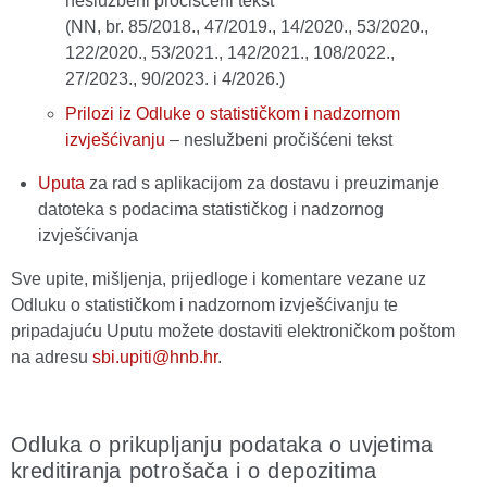
neslužbeni pročišćeni tekst
(NN, br. 85/2018., 47/2019., 14/2020., 53/2020.,
122/2020., 53/2021., 142/2021., 108/2022.,
27/2023., 90/2023. i 4/2026.)
Prilozi iz Odluke o statističkom i nadzornom
izvješćivanju
– neslužbeni pročišćeni tekst
Uputa
za rad s aplikacijom za dostavu i preuzimanje
datoteka s podacima statističkog i nadzornog
izvješćivanja
Sve upite, mišljenja, prijedloge i komentare vezane uz
Odluku o statističkom i nadzornom izvješćivanju te
pripadajuću Uputu možete dostaviti elektroničkom poštom
na adresu
sbi.upiti@hnb.hr
.
Odluka o prikupljanju podataka o uvjetima
kreditiranja potrošača i o depozitima