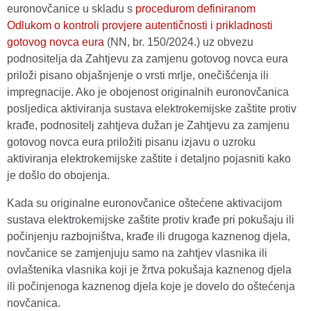
euronovčanice u skladu s
procedurom definiranom
Odlukom o kontroli provjere autentičnosti i prikladnosti
gotovog novca eura
(NN, br. 150/2024.) uz obvezu
podnositelja da Zahtjevu za zamjenu gotovog novca eura
priloži pisano objašnjenje o vrsti mrlje, onečišćenja ili
impregnacije. Ako je obojenost originalnih euronovčanica
posljedica aktiviranja sustava elektrokemijske zaštite protiv
krađe, podnositelj zahtjeva dužan je Zahtjevu za zamjenu
gotovog novca eura priložiti pisanu izjavu o uzroku
aktiviranja elektrokemijske zaštite i detaljno pojasniti kako
je došlo do obojenja.
Kada su originalne euronovčanice oštećene aktivacijom
sustava elektrokemijske zaštite protiv krađe pri pokušaju ili
počinjenju razbojništva, krađe ili drugoga kaznenog djela,
novčanice se zamjenjuju samo na zahtjev vlasnika ili
ovlaštenika vlasnika koji je žrtva pokušaja kaznenog djela
ili počinjenoga kaznenog djela koje je dovelo do oštećenja
novčanica.