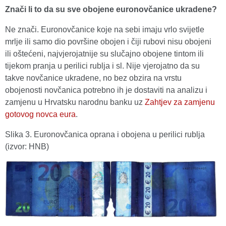
Znači li to da su sve obojene euronovčanice ukradene?
Ne znači. Euronovčanice koje na sebi imaju vrlo svijetle
mrlje ili samo dio površine obojen i čiji rubovi nisu obojeni
ili oštećeni, najvjerojatnije su slučajno obojene tintom ili
tijekom pranja u perilici rublja i sl. Nije vjerojatno da su
takve novčanice ukradene, no bez obzira na vrstu
obojenosti novčanica potrebno ih je dostaviti na analizu i
zamjenu u Hrvatsku narodnu banku uz
Zahtjev za zamjenu
gotovog novca eura
.
Slika 3. Euronovčanica oprana i obojena u perilici rublja
(izvor: HNB)