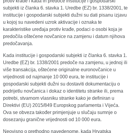
protiv krađe i kada ih predoče institucije i gospodarski
subjekti iz članka 6. stavka 1. Uredbe (EZ) br. 1338/2001, te
institucije i gospodarski subjekti dužni su dati pisanu izjavu
u kojoj su navedeni uzrok aktivacije i oznaka te
karakteristike uređaja protiv krađe, podaci o osobi koja je
predočila oštećene novčanice na zamjenu i datum njihova
predočavanja.
Kada institucije i gospodarski subjekti iz članka 6. stavka 1.
Uredbe (EZ) br. 1338/2001 predoče na zamjenu, u jednoj ili
više transakcija, oštećene originalne euronovčanice u
vrijednosti od najmanje 10 000 eura, te institucije i
gospodarski subjekti dužni su dostaviti dokumentaciju o
podrijetlu novčanica i dokaz o identitetu stranke ili, prema
potrebi, stvarnom vlasniku stranke kako je definiran u
Direktivi (EU) 2015/849 Europskog parlamenta i Vijeća.
Ova se obveza također primjenjuje u slučaju sumnje o
dosezanju granične vrijednosti od 10 000 eura.
Neovisno o prethodno navedenome, kada Hrvatska