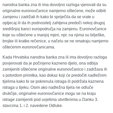
narodna banka zna ili ima dovoljno razloga vjerovati da su
originalne euronovčanice namjerno oštećene, može odbiti
zamjenu i zadržati ih kako bi spriječila da se vrate u
optjecaj ili da ih podnositelj zahtjeva predoči nekoj drugoj
središnjoj banci europodručja na zamjenu. Euronovčanice
koje su oštećene u manjoj mjeri, npr. na njima su bilješke,
brojke ili kratke rečenice, u načelu se ne smatraju namjerno
oštećenim euronovčanicama.
Kada Hrvatska narodna banka zna ili ima dovoljno razloga
povjerovati da je počinjeno kazneno djelo, ona odbija
zamijeniti oštećene originalne euronovčanice i zadržava ih
s potvrdom primitka, kao dokaz koji će predočiti nadležnim
tijelima kako bi se pokrenula istraga ili podržala kaznena
istraga u tijeku. Osim ako nadležna tijela ne odluče
drukčije, originalne euronovčanice mogu se na kraju
istrage zamijeniti pod uvjetima utvrđenima u članku 3.
stavcima 1. i 2. navedene Odluke.