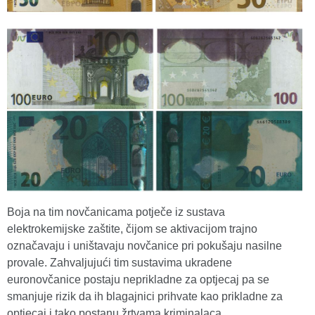
Boja na tim novčanicama potječe iz sustava
elektrokemijske zaštite, čijom se aktivacijom trajno
označavaju i uništavaju novčanice pri pokušaju nasilne
provale. Zahvaljujući tim sustavima ukradene
euronovčanice postaju neprikladne za optjecaj pa se
smanjuje rizik da ih blagajnici prihvate kao prikladne za
optjecaj i tako postanu žrtvama kriminalaca.