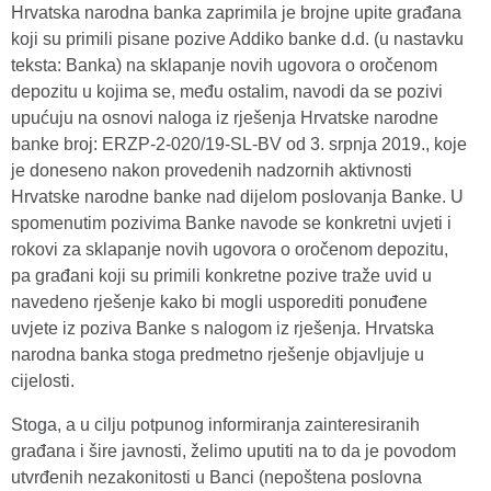
Hrvatska narodna banka zaprimila je brojne upite građana
koji su primili pisane pozive Addiko banke d.d. (u nastavku
teksta: Banka) na sklapanje novih ugovora o oročenom
depozitu u kojima se, među ostalim, navodi da se pozivi
upućuju na osnovi naloga iz rješenja Hrvatske narodne
banke broj: ERZP-2-020/19-SL-BV od 3. srpnja 2019., koje
je doneseno nakon provedenih nadzornih aktivnosti
Hrvatske narodne banke nad dijelom poslovanja Banke. U
spomenutim pozivima Banke navode se konkretni uvjeti i
rokovi za sklapanje novih ugovora o oročenom depozitu,
pa građani koji su primili konkretne pozive traže uvid u
navedeno rješenje kako bi mogli usporediti ponuđene
uvjete iz poziva Banke s nalogom iz rješenja. Hrvatska
narodna banka stoga predmetno rješenje objavljuje u
cijelosti.
Stoga, a u cilju potpunog informiranja zainteresiranih
građana i šire javnosti, želimo uputiti na to da je povodom
utvrđenih nezakonitosti u Banci (nepoštena poslovna