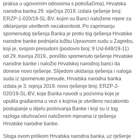
praksa u ugovornim odnosima s potrošačima), Hrvatska
narodna banka 29. siječnja 2019. izdala rješenje broj:
ERZP-1-020/19-SL-BV, kojim su Banci naložene mjere za
otklanjanje utvrđenih nezakonitosti. Po zaprimanju
spomenutog rješenja Banka je protiv tog rješenja Hrvatske
narodne banke podnijela tužbu Upravnom sudu u Zagrebu,
koji je, svojom presudom (poslovni broj: 9 UsI-648/19-11)
od 29. travnja 2019., poništio spomenuto rješenje Hrvatske
narodne banke i naložio Hrvatskoj narodnoj banci da
donese novo rješenje. Slijedom ukidanja rješenja i naloga
suda iz spomenute presude, Hrvatska narodna banka
izdala je 3. srpnja 2019. novo rješenje broj: ERZP-2-
020/19-SL-BV, koje Banka navodi u pozivima koje je
uputila građanima u vezi s kojima je utvrđeno nezakonito
postupanje u dijelu poslovanja Banke i koji su iz tog
razloga obuhvaćeni naloženim mjerama iz rješenja
Hrvatske narodne banke.
Stoga ovom prilikom Hrvatska narodna banka, uz rješenje