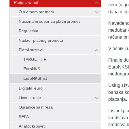
Platni promet
roku (u g
dana u tje
O platnom prometu
Nacionalni odbor za platni promet
Navedeno v
međubanko
Regulativa
računa pri
Nadzor platnog prometa
Vlasnik i 
Platni sustavi
TARGET-HR
Fina je du
EuroNKSlns
EuroNKS
međunarod
EuroNKSInst
Uslugu izv
Digitalni euro
banaka ko
Licenciranje
plaćanja.
Ograničena mreža
Instant pl
SEPA
sredstava
sredstva 
Analitički osvrti