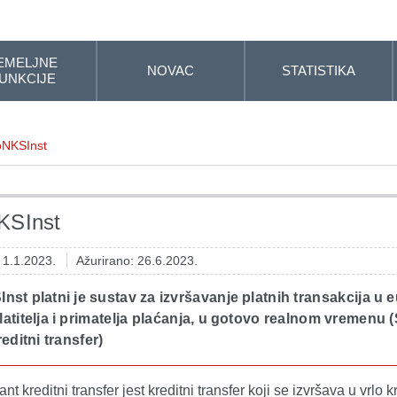
EMELJNE
NOVAC
STATISTIKA
UNKCIJE
oNKSInst
KSInst
: 1.1.2023.
Ažurirano: 26.6.2023.
st platni je sustav za izvršavanje platnih transakcija u e
atitelja i primatelja plaćanja, u gotovo realnom vremenu
reditni transfer)
nt kreditni transfer jest kreditni transfer koji se izvršava u vrlo 