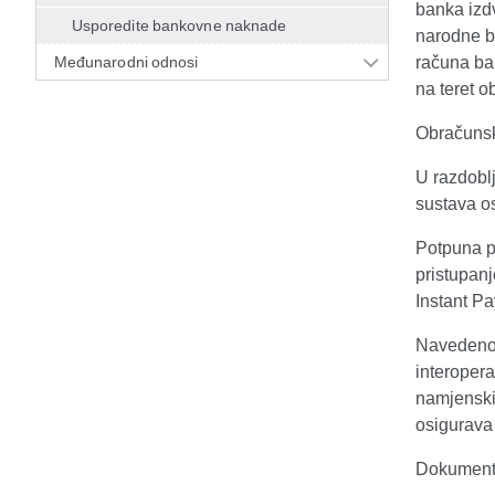
banka izdv
Usporedite bankovne naknade
narodne b
Međunarodni odnosi
računa ba
na teret 
Obračunsk
U razdobl
sustava os
Potpuna pr
pristupan
Instant Pa
Navedeno 
interoper
namjenski
osigurava
Dokumenta