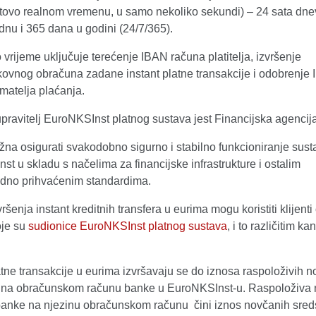
otovo realnom vremenu, u samo nekoliko sekundi) – 24 sata dne
dnu i 365 dana u godini (24/7/365).
rijeme uključuje terećenje IBAN računa platitelja, izvršenje
vnog obračuna zadane instant platne transakcije i odobrenje
matelja plaćanja.
upravitelj EuroNKSInst platnog sustava jest Financijska agencija
žna osigurati svakodobno sigurno i stabilno funkcioniranje sust
t u skladu s načelima za financijske infrastrukture i ostalim
no prihvaćenim standardima.
ršenja instant kreditnih transfera u eurima mogu koristiti klijenti
je su
sudionice EuroNKSInst platnog sustava
, i to različitim k
atne transakcije u eurima izvršavaju se do iznosa raspoloživih 
 na obračunskom računu banke u EuroNKSInst-u. Raspoloživa
banke na njezinu obračunskom računu čini iznos novčanih sred