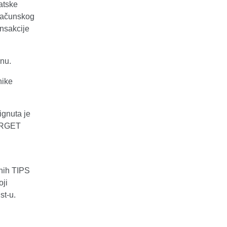
atske
bračunskog
nsakcije
nu.
nike
ignuta je
TARGET
enih TIPS
oji
st-u.