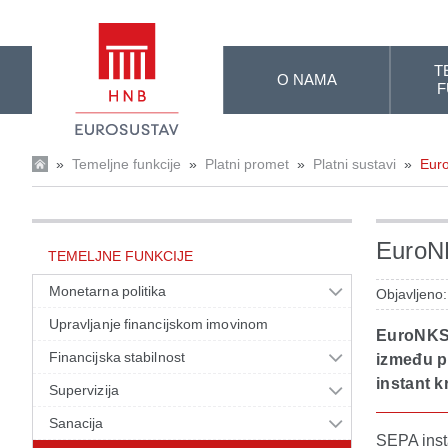
Skip to Main Content
T
O NAMA
F
»
Temeljne funkcije
»
Platni promet
»
Platni sustavi
»
Eur
EuroN
TEMELJNE FUNKCIJE
Monetarna politika
Objavljeno
Upravljanje financijskom imovinom
EuroNKSIn
Financijska stabilnost
između pl
instant k
Supervizija
Sanacija
SEPA insta