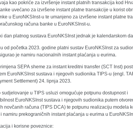
aja kao pokriće za izvršenje instant platnih transakcija kod Hrv
anke uvećano za izvršene instant platne transakcije u korist o
nke u EuroNKSInst-u te umanjeno za izvršene instant platne tra
obračunskog računa banke u EuroNKSInst-u.
i dan platnog sustava EuroNKSInst jednak je kalendarskom da
ju od početka 2023. godine platni sustav EuroNKSInst za sudio
igurao je namiru nacionalnih instant plaćanja u eurima.
imjena SEPA sheme za instant kreditni transfer (SCT Inst) post
jem EuroNKSInst sustava i njegovih sudionika TIPS-u (engl. 
yment Settlement) 24. lipnja 2023.
sudjelovanje u TIPS usluzi omogućuje potpunu dostupnost i
abilnost EuroNKSInst sustava i njegovih sudionika putem otvor
h novčanih računa (TIPS DCA) te potpunu realizaciju modela k
 i namiru prekograničnih instant plaćanja u eurima u EuroNKSIn
cija i korisne poveznice: