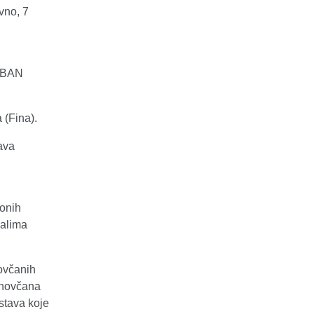
vno, 7
 IBAN
 (Fina).
ava
 onih
analima
novčanih
 novčana
stava koje