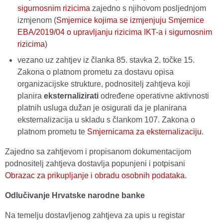
sigurnosnim rizicima
zajedno s njihovom posljednjom
izmjenom (
Smjernice kojima se izmjenjuju Smjernice
EBA/2019/04 o upravljanju rizicima IKT-a i sigurnosnim
rizicima
)
vezano uz zahtjev iz članka 85. stavka 2. točke 15.
Zakona o platnom prometu za dostavu opisa
organizacijske strukture, podnositelj zahtjeva koji
planira
eksternalizirati
određene operativne aktivnosti
platnih usluga dužan je osigurati da je planirana
eksternalizacija u skladu s člankom 107. Zakona o
platnom prometu te
Smjernicama za eksternalizaciju
.
Zajedno sa zahtjevom i propisanom dokumentacijom
podnositelj zahtjeva dostavlja popunjeni i potpisani
Obrazac za prikupljanje i obradu osobnih podataka
.
Odlučivanje Hrvatske narodne banke
Na temelju dostavljenog zahtjeva za upis u registar