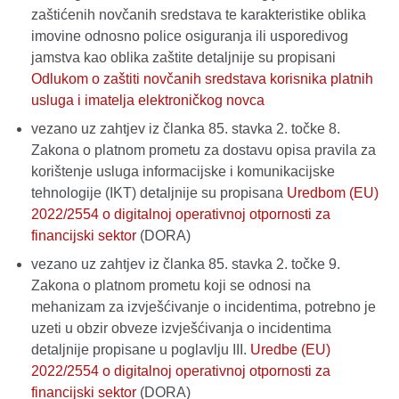
zaštićenih novčanih sredstava te karakteristike oblika
imovine odnosno police osiguranja ili usporedivog
jamstva kao oblika zaštite detaljnije su propisani
Odlukom o zaštiti novčanih sredstava korisnika platnih
usluga i imatelja elektroničkog novca
vezano uz zahtjev iz članka 85. stavka 2. točke 8.
Zakona o platnom prometu za dostavu opisa pravila za
korištenje usluga informacijske i komunikacijske
tehnologije (IKT) detaljnije su propisana
Uredbom (EU)
2022/2554 o digitalnoj operativnoj otpornosti za
financijski sektor
(DORA)
vezano uz zahtjev iz članka 85. stavka 2. točke 9.
Zakona o platnom prometu koji se odnosi na
mehanizam za izvješćivanje o incidentima, potrebno je
uzeti u obzir obveze izvješćivanja o incidentima
detaljnije propisane u poglavlju III.
Uredbe (EU)
2022/2554 o digitalnoj operativnoj otpornosti za
financijski sektor
(DORA)