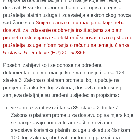
Propisana dokumentacija i informacije koje se trebaju
dostaviti Hrvatskoj narodnoj banci radi upisa u registar
pružatelja platnih usluga i izdavatelja elektroničkog novca
sadržane su u
Smjernicama o informacijama koje treba
dostaviti za izdavanje odobrenja institucijama za platni
promet i institucijama za elektronički novac i za registraciju
pružatelja usluge informiranja o računu na temelju članka
5. stavka 5. Direktive (EU) 2015/2366
.
Posebni zahtjevi koji se odnose na određenu
dokumentaciju i informacije koje na temelju članka 123.
stavka 3. Zakona o platnom prometu, koji upućuje na
primjenu članka 85. tog Zakona, dostavlja podnositelj
zahtjeva detaljnije su uređeni u sljedećim propisima:
vezano uz zahtjev iz članka 85. stavka 2. točke 7.
Zakona o platnom prometu za dostavu opisa mjera koje
se namjeravaju poduzeti radi zaštite novčanih
sredstava korisnika platnih usluga u skladu s člankom
100. tog Zakona, obuhvat i metodologija izračuna