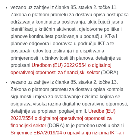
vezano uz zahtjev iz članka 85. stavka 2. točke 11.
Zakona o platnom prometu za dostavu opisa postupaka
održavanja kontinuiteta poslovanja, uključujući jasnu
identifikaciju kritičnih aktivnosti, djelotvorne politike i
planove kontinuiteta poslovanja u području IKT-a i
planove odgovora i oporavka u području IKT-a te
postupak redovitog testiranja i preispitivanja
primjerenosti i učinkovitosti tih planova, detaljnije su
propisani
Uredbom (EU) 2022/2554 o digitalnoj
operativnoj otpornosti za financijski sektor
(DORA)
vezano uz zahtjev iz članka 85. stavka 2. točke 13.
Zakona o platnom prometu za dostavu opisa kontrola
sigurnosti i mjera za ovladavanje rizicima kojima se
osigurava visoka razina digitalne operativne otpornosti,
detaljnije su propisani poglavljem II.
Uredbe (EU)
2022/2554 o digitalnoj operativnoj otpornosti za
financijski sektor
(DORA) te je potrebno uzeti u obzir i
Smjernice EBA/2019/04 o upravljanju rizicima IKT-a i