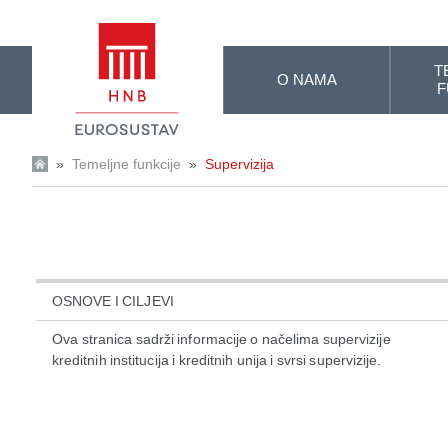
Skip to Main Content
T
O NAMA
F
»
Temeljne funkcije
»
Supervizija
OSNOVE I CILJEVI
Ova stranica sadrži informacije o načelima supervizije
kreditnih institucija i kreditnih unija i svrsi supervizije.