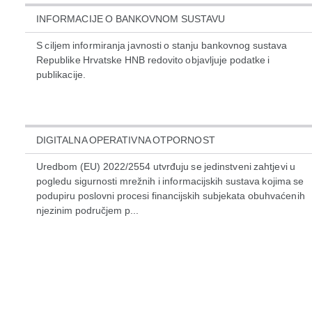
INFORMACIJE O BANKOVNOM SUSTAVU
S ciljem informiranja javnosti o stanju bankovnog sustava
Republike Hrvatske HNB redovito objavljuje podatke i
publikacije.
DIGITALNA OPERATIVNA OTPORNOST
Uredbom (EU) 2022/2554 utvrđuju se jedinstveni zahtjevi u
pogledu sigurnosti mrežnih i informacijskih sustava kojima se
podupiru poslovni procesi financijskih subjekata obuhvaćenih
njezinim područjem p...