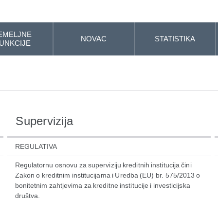
EMELJNE
NOVAC
STATISTIKA
UNKCIJE
Supervizija
REGULATIVA
Regulatornu osnovu za superviziju kreditnih institucija čini
Zakon o kreditnim institucijama i Uredba (EU) br. 575/2013 o
bonitetnim zahtjevima za kreditne institucije i investicijska
društva.