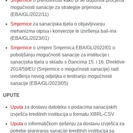
Smjernice
o prenosivosti kako bi se dopunila procjena
mogućnosti sanacije za strategije prijenosa
(EBA/GL/2022/11)
Smjernice
za sanacijska tijela o objavljivanju
mehanizma otpisa i konverzije te izvršenja bail-ina
(EBA/GL/2023/01)
Smjernice
o izmjeni Smjernica EBA/GL/2022/01 o
poboljšanju mogućnosti sanacije za institucije i
sanacijska tijela u skladu s člancima 15. i 16. Direktive
2014/59/EU (Smjernice o mogućnosti sanacije) radi
uvođenja novog odjeljka o testiranju mogućnosti
sanacije (EBA/GL/2023/05)
UPUTE
Uputa
za dostavu datoteka s podacima sanacijskih
izvješća kreditnih institucija u formatu XBRL-CSV
Uputa
o informatičkom rješenju za dostavu izvješća za
potrebe planiranja sanacije kreditnih institucija sa