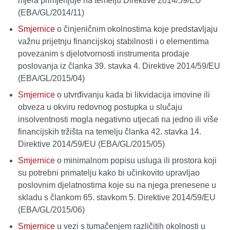
mjera primjenjuje na temelju Direktive 2014/59/EU
(EBA/GL/2014/11)
Smjernice
o činjeničnim okolnostima koje predstavljaju
važnu prijetnju financijskoj stabilnosti i o elementima
povezanim s djelotvornosti instrumenta prodaje
poslovanja iz članka 39. stavka 4. Direktive 2014/59/EU
(EBA/GL/2015/04)
Smjernice
o utvrđivanju kada bi likvidacija imovine ili
obveza u okviru redovnog postupka u slučaju
insolventnosti mogla negativno utjecati na jedno ili više
financijskih tržišta na temelju članka 42. stavka 14.
Direktive 2014/59/EU (EBA/GL/2015/05)
Smjernice
o minimalnom popisu usluga ili prostora koji
su potrebni primatelju kako bi učinkovito upravljao
poslovnim djelatnostima koje su na njega prenesene u
skladu s člankom 65. stavkom 5. Direktive 2014/59/EU
(EBA/GL/2015/06)
Smjernice
u vezi s tumačenjem različitih okolnosti u