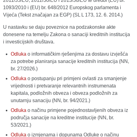
2011/35/EU, 2012/30/EU i 2013/36/EU te uredbi (EU) br.
1093/2010 i (EU) br. 648/2012 Europskog parlamenta i
Vijeća (Tekst značajan za EGP) (SL L 173, 12. 6. 2014.)
U nastavku se daju poveznice na podzakonske akte
donesene na temelju Zakona o sanaciji kreditnih institucija
i investicijskih društava.
Odluka
o informatičkim rješenjima za dostavu izvješća
za potrebe planiranja sanacije kreditnih institucija (NN,
br. 27/2026.)
Odluka
o postupanju pri primjeni ovlasti za smanjenje
vrijednosti i pretvaranje relevantnih instrumenata
kapitala, podložnih obveza i obveza podložnih za
unutarnju sanaciju (NN, br. 94/2021.)
Odluka
o načinu primjene pojednostavljenih obveza iz
područja sanacije na kreditne institucije (NN, br.
53/2021.)
Odluka
o izmjenama i dopunama Odluke o načinu