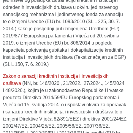
jedinstvenog postupka za sanaciju kreditnih institucija i
određenih investicijskih društava u okviru jedinstvenog
sanacijskog mehanizma i jedinstvenog fonda za sanaciju
te o izmjeni Uredbe (EU) br. 1093/2010 (SL L 225, 30. 7.
2014.) kako je posljednji put izmijenjena Uredbom (EU)
2019/877 Europskog parlamenta i Vijeća od 20. svibnja
2019. o izmjeni Uredbe (EU) br. 806/2014 u pogledu
kapaciteta pokrivanja gubitaka i dokapitalizacije kreditnih
institucija i investicijskih društava (Tekst značajan za EGP)
(SL L 150, 7. 6. 2019.)
Zakon o sanaciji kreditnih institucija i investicijskih
društava
(NN, br. 146/2020., 21/2022., 27/2024., 145/2024.
i 48/2026.), kojim je u zakonodavstvo Republike Hrvatske
preuzeta Direktiva 2014/59/EU Europskog parlamenta i
Vijeća od 15. svibnja 2014. o uspostavi okvira za oporavak
i sanaciju kreditnih institucija i investicijskih društava te o
izmjeni Direktive Vijeća 82/891/EEZ i direktiva 2001/24/EZ,
2002/47/EZ, 2004/25/EZ, 2005/56/EZ, 2007/36/EZ,