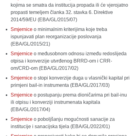
kojima se smatra da institucija propada ili će vjerojatno
propasti temeljem članka 32. stavka 6. Direktive
2014/59/EU (EBA/GL/2015/07)
Smjernice
o minimalnim kriterijima koje treba
ispunjavati plan reorganizacije poslovanja
(EBA/GL/2015/21)
Smjernice
o međusobnom odnosu između redoslijeda
otpisa i konverzije utvrđenog BRRD-om i CRR-
om/CRD-om (EBA/GL/2017/02)
Smjernice
o stopi konverzije duga u vlasnički kapital pri
primjeni bail-in instrumenta (EBA/GL/2017/03)
Smjernice
o postupanju prema dioničarima pri bail-inu
ili otpisu i konverziji instrumenata kapitala
(EBA/GL/2017/04)
Smjernice
o poboljšanju mogućnosti sanacije za
institucije i sanacijska tijela (EBA/GL/2022/01)