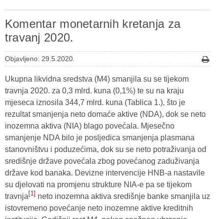
Komentar monetarnih kretanja za
travanj 2020.
Objavljeno: 29.5.2020.
Ukupna likvidna sredstva (M4) smanjila su se tijekom
travnja 2020. za 0,3 mlrd. kuna (0,1%) te su na kraju
mjeseca iznosila 344,7 mlrd. kuna (Tablica 1.), što je
rezultat smanjenja neto domaće aktive (NDA), dok se neto
inozemna aktiva (NIA) blago povećala. Mjesečno
smanjenje NDA bilo je posljedica smanjenja plasmana
stanovništvu i poduzećima, dok su se neto potraživanja od
središnje države povećala zbog povećanog zaduživanja
države kod banaka. Devizne intervencije HNB-a nastavile
su djelovati na promjenu strukture NIA-e pa se tijekom
[1]
travnja
neto inozemna aktiva središnje banke smanjila uz
istovremeno povećanje neto inozemne aktive kreditnih