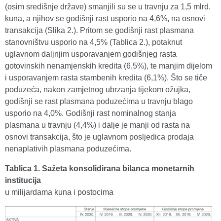
(osim središnje države) smanjili su se u travnju za 1,5 mlrd.
kuna, a njihov se godišnji rast usporio na 4,6%, na osnovi
transakcija (Slika 2.). Pritom se godišnji rast plasmana
stanovništvu usporio na 4,5% (Tablica 2.), potaknut
uglavnom daljnjim usporavanjem godišnjeg rasta
gotovinskih nenamjenskih kredita (6,5%), te manjim dijelom
i usporavanjem rasta stambenih kredita (6,1%). Što se tiče
poduzeća, nakon zamjetnog ubrzanja tijekom ožujka,
godišnji se rast plasmana poduzećima u travnju blago
usporio na 4,0%. Godišnji rast nominalnog stanja
plasmana u travnju (4,4%) i dalje je manji od rasta na
osnovi transakcija, što je uglavnom posljedica prodaja
nenaplativih plasmana poduzećima.
Tablica 1. Sažeta konsolidirana bilanca monetarnih
institucija
u milijardama kuna i postocima