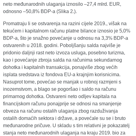
neto međunarodnih ulaganja iznosilo –27,4 mlrd. EUR,
odnosno –50,8% BDP-a (Slika 2.).
Promatraju li se ostvarenja na razini cijele 2019., višak na
tekućem i kapitalnom računu platne bilance iznosio je 5,0%
BDP-a, što je snažno povećanje u odnosu na 3,3% BDP-a
ostvarenih u 2018. godini. Poboljšanju salda najviše je
pridonio daljnji rast neto izvoza usluga, posebno turizma,
kao i povećanje zbroja salda na računima sekundarnog
dohotka i kapitalnih transakcija, ponajviše zbog većih
isplata sredstava iz fondova EU-a krajnjim korisnicima.
Nasuprot tome, povećao se manjak u robnoj razmjeni s
inozemstvom, a blago se pogoršao i saldo na računu
primarnog dohotka. Ostvareni neto odljev kapitala na
financijskom računu ponajprije se odnosi na smanjenje
obveza na računu ostalih ulaganja zbog razduživanja
ostalih domaćih sektora i države, a povećale su se i bruto
međunarodne pričuve. U skladu s tim relativni je pokazatelj
stanja neto međunarodnih ulaganja na kraju 2019. bio za