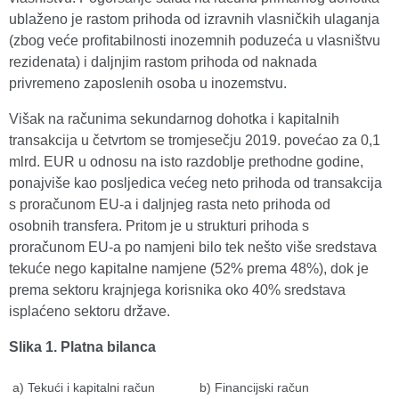
ublaženo je rastom prihoda od izravnih vlasničkih ulaganja
(zbog veće profitabilnosti inozemnih poduzeća u vlasništvu
rezidenata) i daljnjim rastom prihoda od naknada
privremeno zaposlenih osoba u inozemstvu.
Višak na računima sekundarnog dohotka i kapitalnih
transakcija u četvrtom se tromjesečju 2019. povećao za 0,1
mlrd. EUR u odnosu na isto razdoblje prethodne godine,
ponajviše kao posljedica većeg neto prihoda od transakcija
s proračunom EU-a i daljnjeg rasta neto prihoda od
osobnih transfera. Pritom je u strukturi prihoda s
proračunom EU-a po namjeni bilo tek nešto više sredstava
tekuće nego kapitalne namjene (52% prema 48%), dok je
prema sektoru krajnjega korisnika oko 40% sredstava
isplaćeno sektoru države.
Slika 1. Platna bilanca
a) Tekući i kapitalni račun
b) Financijski račun