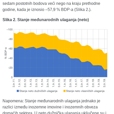
sedam postotnih bodova veći nego na kraju prethodne
godine, kada je iznosio –57,9 % BDP-a (Slika 2.).
Slika 2. Stanje međunarodnih ulaganja (neto)
Napomena: Stanje međunarodnih ulaganja jednako je
razlici između inozemne imovine i inozemnih obveza
domaćih sektora. U neto dužnička ulaganja uključene su i