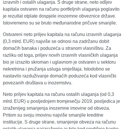
izravnih i ostalih ulaganja. S druge strane, neto odljev
kapitala ostvaren na računu portfeljnih ulaganja poglavito
je rezultat otplate dospjele inozemne obveznice države.
Istovremeno su se bruto međunarodne pričuve smanjile.
Ostvareni neto priljev kapitala na računu izravnih ulaganja
(0,3 mlrd. EUR) najviše se odnosi na zadržanu dobit
domaćih banaka i poduzeća u stranom vlasništvu. Za
razliku od toga, priljev novih izravnih vlasničkih ulaganja
bio je izrazito skroman i uglavnom je ostvaren u sektoru
nekretnina i pružanja usluga smještaja. Istodobno se
nastavilo razduživanje domaćih poduzeća kod vlasnički
povezanih društava u inozemstvu.
Neto priljev kapitala na računu ostalih ulaganja (od 0,3
mlrd. EUR) u posljednjem tromjesečju 2019. posljedica je
izraženijeg smanjenja inozemne imovine od obveza.
Pritom su svoju imovinu najviše smanjile kreditne
institucije. S druge strane, smanjenje obveza na računu
ostalih ulaganja najizraženije je bilo kod središnje banke,