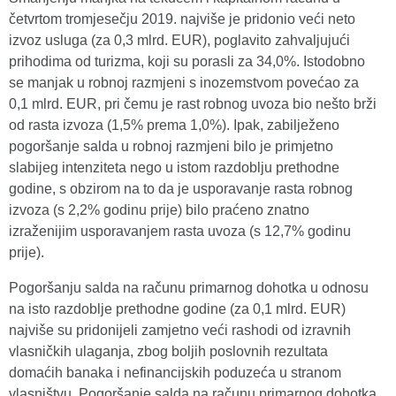
četvrtom tromjesečju 2019. najviše je pridonio veći neto
izvoz usluga (za 0,3 mlrd. EUR), poglavito zahvaljujući
prihodima od turizma, koji su porasli za 34,0%. Istodobno
se manjak u robnoj razmjeni s inozemstvom povećao za
0,1 mlrd. EUR, pri čemu je rast robnog uvoza bio nešto brži
od rasta izvoza (1,5% prema 1,0%). Ipak, zabilježeno
pogoršanje salda u robnoj razmjeni bilo je primjetno
slabijeg intenziteta nego u istom razdoblju prethodne
godine, s obzirom na to da je usporavanje rasta robnog
izvoza (s 2,2% godinu prije) bilo praćeno znatno
izraženijim usporavanjem rasta uvoza (s 12,7% godinu
prije).
Pogoršanju salda na računu primarnog dohotka u odnosu
na isto razdoblje prethodne godine (za 0,1 mlrd. EUR)
najviše su pridonijeli zamjetno veći rashodi od izravnih
vlasničkih ulaganja, zbog boljih poslovnih rezultata
domaćih banaka i nefinancijskih poduzeća u stranom
vlasništvu. Pogoršanje salda na računu primarnog dohotka