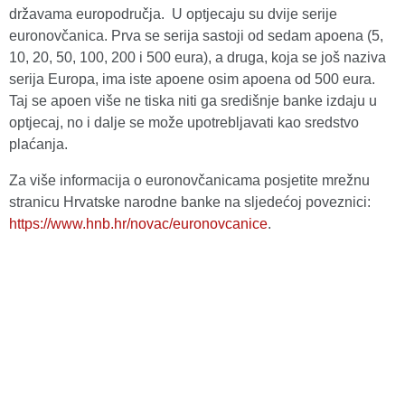
državama europodručja. U optjecaju su dvije serije
euronovčanica. Prva se serija sastoji od sedam apoena (5,
10, 20, 50, 100, 200 i 500 eura), a druga, koja se još naziva
serija Europa, ima iste apoene osim apoena od 500 eura.
Taj se apoen više ne tiska niti ga središnje banke izdaju u
optjecaj, no i dalje se može upotrebljavati kao sredstvo
plaćanja.
Za više informacija o euronovčanicama posjetite mrežnu
stranicu Hrvatske narodne banke na sljedećoj poveznici:
https://www.hnb.hr/novac/euronovcanice
.