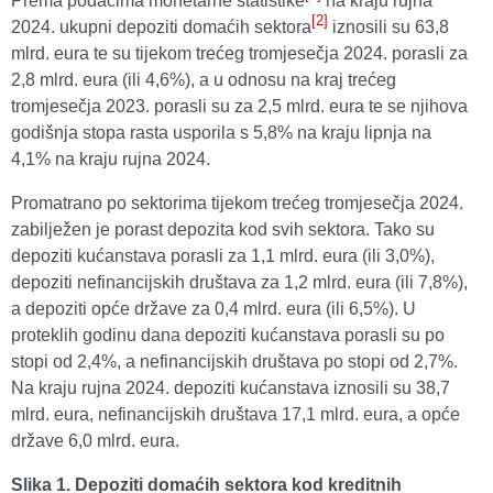
Prema podacima monetarne statistike
na kraju rujna
[2]
2024. ukupni depoziti domaćih sektora
iznosili su 63,8
mlrd. eura te su tijekom trećeg tromjesečja 2024. porasli za
2,8 mlrd. eura (ili 4,6%), a u odnosu na kraj trećeg
tromjesečja 2023. porasli su za 2,5 mlrd. eura te se njihova
godišnja stopa rasta usporila s 5,8% na kraju lipnja na
4,1% na kraju rujna 2024.
Promatrano po sektorima tijekom trećeg tromjesečja 2024.
zabilježen je porast depozita kod svih sektora. Tako su
depoziti kućanstava porasli za 1,1 mlrd. eura (ili 3,0%),
depoziti nefinancijskih društava za 1,2 mlrd. eura (ili 7,8%),
a depoziti opće države za 0,4 mlrd. eura (ili 6,5%). U
proteklih godinu dana depoziti kućanstava porasli su po
stopi od 2,4%, a nefinancijskih društava po stopi od 2,7%.
Na kraju rujna 2024. depoziti kućanstava iznosili su 38,7
mlrd. eura, nefinancijskih društava 17,1 mlrd. eura, a opće
države 6,0 mlrd. eura.
Slika 1. Depoziti domaćih sektora kod kreditnih