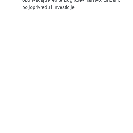
obuhvaćaju kredite za građevinarstvo, turizam,
poljoprivredu i investicije.
↑