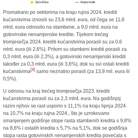
Promatrano po sektorima na kraju rujna 2024. krediti
kućanstvima iznosili su 23,6 mlrd. eura, od čega se 11,6
mlrd. eura odnosilo na stambene, a 9,0 mlrd. eura na
gotovinske nenamjenske kredite. Tijekom trećeg
tromjesečja 2024. krediti kućanstvima porasli su za 0,6
mlrd. eura (ili 2,6%). Pritom su stambeni krediti porasli za
0,3 mlrd. eura (ili 2,3%), a gotovinski nenamjenski krediti
također za 0,3 mlrd. eura (ili 3,6%), dok su svi ostali krediti
[4]
kućanstvima
samo neznatno porasli (za 13,9 mil. eura ili
0,5%).
U odnosu na kraj trećeg tromjesečja 2023. krediti
kućanstvima porasli su za 2,3 mlrd. eura. Na godišnjoj
razini njihov se rast usporio s 11,1% na kraju lipnja 2024.
na 10,7% na kraju rujna 2024., što je uzrokovano
smanjenjem godišnje stope rasta stambenih kredita s 9,8%
na 8,6% i ostalih kredita s 5,7% na 5,1%, dok se godišnja
stopa rasta gotovinskih nenamjenskih kredita povećala s