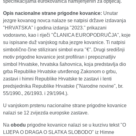
specifikacijama eurokovanica namijenjenih za optjecaj.
Opis nacionalne strane prigodne kovanice:
Unutar
jezgre kovanog novca nalaze se natpisi države izdavanja
"HRVATSKA" i godina izdanja "2023." prikazani
vodoravno, kao i riječi "ČLANICA EUROPODRUČJA", koje
su ispisane duž vanjskog ruba jezgre kovanice. Ti natpisi
simbolično čine stilizirani simbol eura "€". Drugi središnji
motiv prigodne kovanice jest profiliran i prepoznatljiv
simbol Hrvatske, hrvatska šahovnica, koja predstavlja dio
grba Republike Hrvatske utvrđenog Zakonom o grbu,
zastavi i himni Republike Hrvatske te zastavi i lenti
predsjednika Republike Hrvatske ("Narodne novine", br.
55/1990., 26/1993. i 29/1994.).
U vanjskom prstenu nacionalne strane prigodne kovanice
nalazi se 12 zvijezda europske zastave.
Na
obodu
prigodne kovanice nalazi se u kurzivu tekst "O
LIJEPA O DRAGA O SLATKA SLOBODO" iz Himne