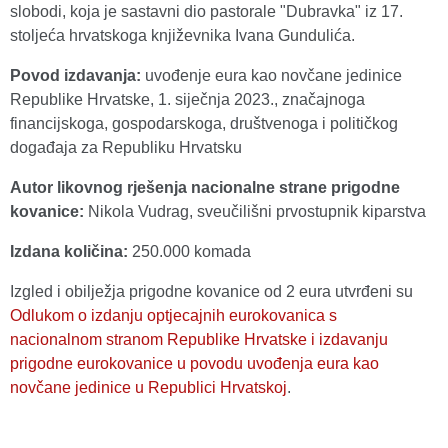
slobodi, koja je sastavni dio pastorale "Dubravka" iz 17.
stoljeća hrvatskoga književnika Ivana Gundulića.
Povod izdavanja:
uvođenje eura kao novčane jedinice
Republike Hrvatske, 1. siječnja 2023., značajnoga
financijskoga, gospodarskoga, društvenoga i političkog
događaja za Republiku Hrvatsku
Autor likovnog rješenja nacionalne strane prigodne
kovanice:
Nikola Vudrag, sveučilišni prvostupnik kiparstva
Izdana količina:
250.000 komada
Izgled i obilježja prigodne kovanice od 2 eura utvrđeni su
Odlukom o izdanju optjecajnih eurokovanica s
nacionalnom stranom Republike Hrvatske i izdavanju
prigodne eurokovanice u povodu uvođenja eura kao
novčane jedinice u Republici Hrvatskoj
.