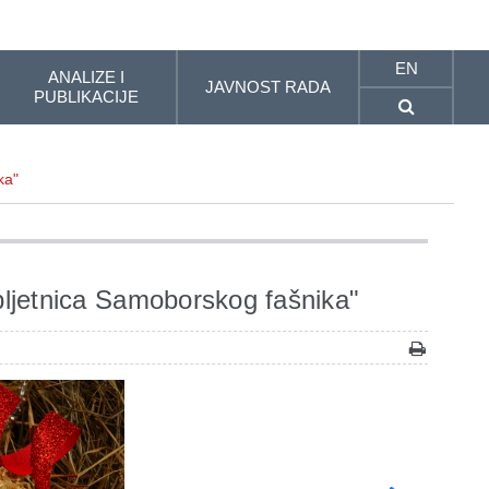
EN
ANALIZE I
JAVNOST RADA
PUBLIKACIJE
ka"
bljetnica Samoborskog fašnika"