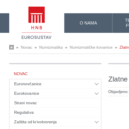
Skip to Main Content
T
O NAMA
F
»
Novac
»
Numizmatika
»
Numizmatičke kovanice
»
Zlatn
NOVAC
Zlatne
Euronovčanice
Objavljeno:
Eurokovanice
Strani novac
Regulativa
Zaštita od krivotvorenja