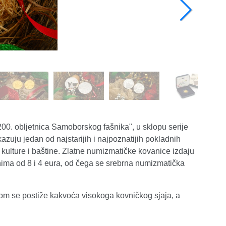
00. obljetnica Samoborskog fašnika", u sklopu serije
zuju jedan od najstarijih i najpoznatijih pokladnih
e kulture i baštine. Zlatne numizmatičke kovanice izdaju
ima od 8 i 4 eura, od čega se srebrna numizmatička
jom se postiže kakvoća visokoga kovničkog sjaja, a