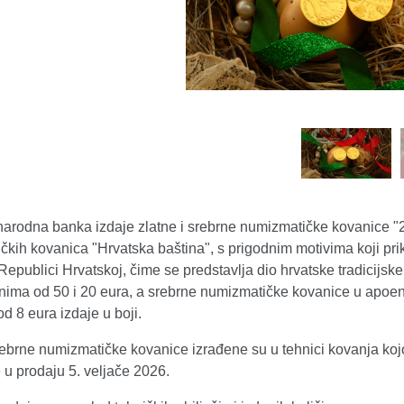
narodna banka izdaje zlatne i srebrne numizmatičke kovanice "2
kih kovanica "Hrvatska baština", s prigodnim motivima koji prika
Republici Hrvatskoj, čime se predstavlja dio hrvatske tradicijsk
nima od 50 i 20 eura, a srebrne numizmatičke kovanice u apoen
d 8 eura izdaje u boji.
srebrne numizmatičke kovanice izrađene su u tehnici kovanja ko
 u prodaju 5. veljače 2026.