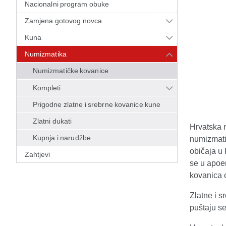
Nacionalni program obuke
Zamjena gotovog novca
Kuna
Numizmatika
Numizmatičke kovanice
Kompleti
Prigodne zlatne i srebrne kovanice kune
Zlatni dukati
Hrvatska 
Kupnja i narudžbe
numizmatič
običaja u 
Zahtjevi
se u apoe
kovanica o
Zlatne i 
puštaju se