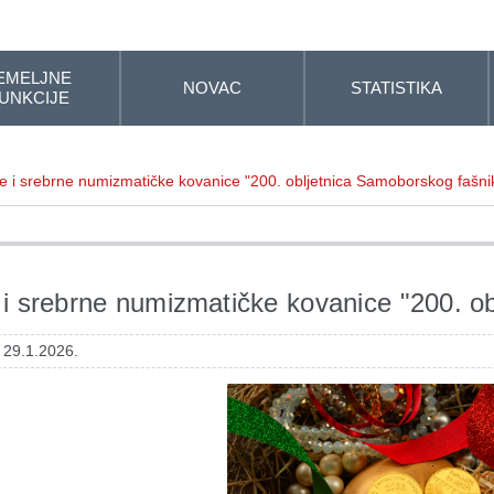
EMELJNE
NOVAC
STATISTIKA
UNKCIJE
e i srebrne numizmatičke kovanice "200. obljetnica Samoborskog fašni
 i srebrne numizmatičke kovanice "200. o
 29.1.2026.