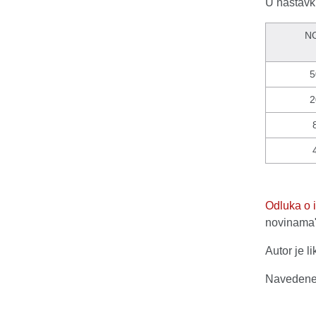
U nastavku
N
5
2
Odluka o 
novinama",
Autor je l
Navedene 