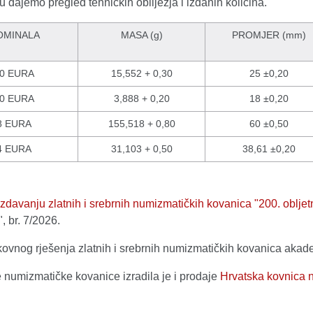
 dajemo pregled tehničkih obilježja i izdanih količina.
OMINALA
MASA (g)
PROMJER (mm)
0 EURA
15,552 + 0,30
25 ±0,20
0 EURA
3,888 + 0,20
18 ±0,20
8 EURA
155,518 + 0,80
60 ±0,50
4 EURA
31,103 + 0,50
38,61 ±0,20
izdavanju zlatnih i srebrnih numizmatičkih kovanica "200. oblj
 br. 7/2026.
ikovnog rješenja zlatnih i srebrnih numizmatičkih kovanica akad
numizmatičke kovanice izradila je i prodaje
Hrvatska kovnica n