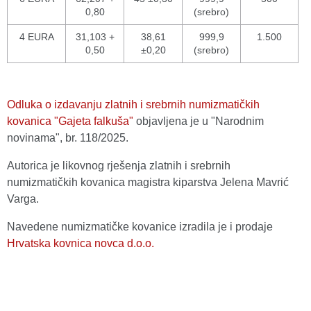
0,80
(srebro)
4 EURA
31,103 +
38,61
999,9
1.500
0,50
±0,20
(srebro)
Odluka o izdavanju zlatnih i srebrnih numizmatičkih
kovanica "Gajeta falkuša"
objavljena je u "Narodnim
novinama", br. 118/2025.
Autorica je likovnog rješenja zlatnih i srebrnih
numizmatičkih kovanica magistra kiparstva Jelena Mavrić
Varga.
Navedene numizmatičke kovanice izradila je i prodaje
Hrvatska kovnica novca d.o.o.