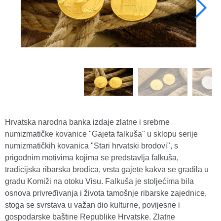
Hrvatska narodna banka izdaje zlatne i srebrne
numizmatičke kovanice "Gajeta falkuša" u sklopu serije
numizmatičkih kovanica "Stari hrvatski brodovi", s
prigodnim motivima kojima se predstavlja falkuša,
tradicijska ribarska brodica, vrsta gajete kakva se gradila u
gradu Komiži na otoku Visu. Falkuša je stoljećima bila
osnova privređivanja i života tamošnje ribarske zajednice,
stoga se svrstava u važan dio kulturne, povijesne i
gospodarske baštine Republike Hrvatske. Zlatne