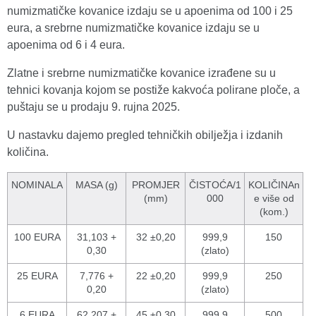
numizmatičke kovanice izdaju se u apoenima od 100 i 25
eura, a srebrne numizmatičke kovanice izdaju se u
apoenima od 6 i 4 eura.
Zlatne i srebrne numizmatičke kovanice izrađene su u
tehnici kovanja kojom se postiže kakvoća polirane ploče, a
puštaju se u prodaju 9. rujna 2025.
U nastavku dajemo pregled tehničkih obilježja i izdanih
količina.
NOMINALA
MASA (g)
PROMJER
ČISTOĆA/1
KOLIČINAn
(mm)
000
e više od
(kom.)
100 EURA
31,103 +
32 ±0,20
999,9
150
0,30
(zlato)
25 EURA
7,776 +
22 ±0,20
999,9
250
0,20
(zlato)
6 EURA
62,207 +
45 ±0,30
999,9
500