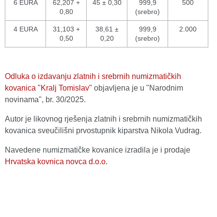
6 EURA
62,207 +
45 ± 0,30
999,9
500
0,80
(srebro)
4 EURA
31,103 +
38,61 ±
999,9
2.000
0,50
0,20
(srebro)
Odluka o izdavanju zlatnih i srebrnih numizmatičkih
kovanica "Kralj Tomislav"
objavljena je u "Narodnim
novinama", br. 30/2025.
Autor je likovnog rješenja zlatnih i srebrnih numizmatičkih
kovanica sveučilišni prvostupnik kiparstva Nikola Vudrag.
Navedene numizmatičke kovanice izradila je i prodaje
Hrvatska kovnica novca d.o.o.