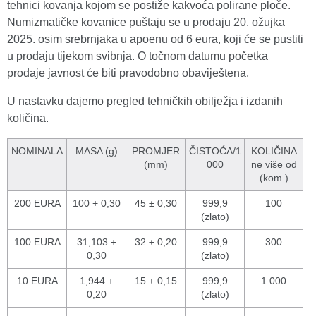
tehnici kovanja kojom se postiže kakvoća polirane ploče.
Numizmatičke kovanice puštaju se u prodaju 20. ožujka
2025. osim srebrnjaka u apoenu od 6 eura, koji će se pustiti
u prodaju tijekom svibnja. O točnom datumu početka
prodaje javnost će biti pravodobno obaviještena.
U nastavku dajemo pregled tehničkih obilježja i izdanih
količina.
NOMINALA
MASA (g)
PROMJER
ČISTOĆA/1
KOLIČINA
(mm)
000
ne više od
(kom.)
200 EURA
100 + 0,30
45 ± 0,30
999,9
100
(zlato)
100 EURA
31,103 +
32 ± 0,20
999,9
300
0,30
(zlato)
10 EURA
1,944 +
15 ± 0,15
999,9
1.000
0,20
(zlato)