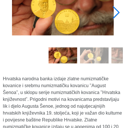
Hrvatska narodna banka izdaje zlatne numizmatičke
kovanice i srebrnu numizmatičku kovanicu "August
Šenoa", u sklopu serije numizmatičkih kovanica "Hrvatska
književnost". Prigodni motivi na kovanicama predstavljaju
lik i djelo Augusta Šenoe, jednog od najutjecajnijih
hrvatskih književnika 19. stoljeća, koji je važan dio kulturne
i povijesne baštine Republike Hrvatske. Zlatne
numizmatičke kovanice izdaju se u apoenima od 100 i 20