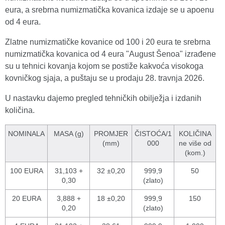
eura, a srebrna numizmatička kovanica izdaje se u apoenu
od 4 eura.
Zlatne numizmatičke kovanice od 100 i 20 eura te srebrna
numizmatička kovanica od 4 eura "August Šenoa" izrađene
su u tehnici kovanja kojom se postiže kakvoća visokoga
kovničkog sjaja, a puštaju se u prodaju 28. travnja 2026.
U nastavku dajemo pregled tehničkih obilježja i izdanih
količina.
NOMINALA
MASA (g)
PROMJER
ČISTOĆA/1
KOLIČINA
(mm)
000
ne više od
(kom.)
100 EURA
31,103 +
32 ±0,20
999,9
50
0,30
(zlato)
20 EURA
3,888 +
18 ±0,20
999,9
150
0,20
(zlato)