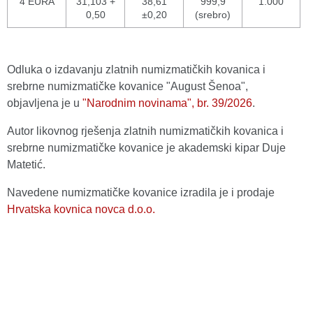
4 EURA
31,103 +
38,61
999,9
1.000
0,50
±0,20
(srebro)
Odluka o izdavanju zlatnih numizmatičkih kovanica i
srebrne numizmatičke kovanice "August Šenoa",
objavljena je u
"Narodnim novinama", br. 39/2026
.
Autor likovnog rješenja zlatnih numizmatičkih kovanica i
srebrne numizmatičke kovanice je akademski kipar Duje
Matetić.
Navedene numizmatičke kovanice izradila je i prodaje
Hrvatska kovnica novca d.o.o.